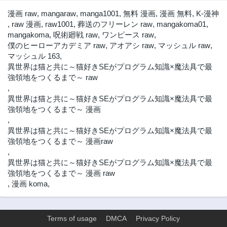
漫画 raw
,
mangaraw
,
manga1001
,
無料 漫画
,
漫画 無料
,
K-漫神
,
raw 漫画
,
raw1001
,
葬送のフリーレン raw
,
mangakoma01
,
mangakoma
,
呪術廻戦 raw
,
ワンピース raw
,
僕のヒーローアカデミア raw
,
アオアシ raw
,
マッシュル raw
,
マッシュル 163
,
異世界は猫と共に～猫好きSEがプログラム知識×魔法具で最
強領地をつくるまで～ raw
,
異世界は猫と共に～猫好きSEがプログラム知識×魔法具で最
強領地をつくるまで～ 漫画
,
異世界は猫と共に～猫好きSEがプログラム知識×魔法具で最
強領地をつくるまで～ 漫画raw
,
異世界は猫と共に～猫好きSEがプログラム知識×魔法具で最
強領地をつくるまで～ 漫画 raw
,
漫画 koma
,
Terms of usage
DMCA
Privacy Policy