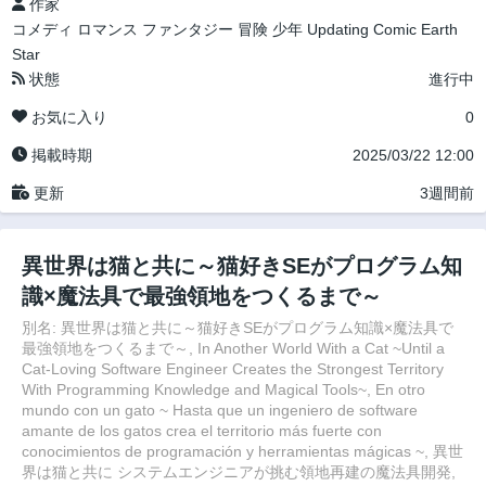
作家
コメディ
ロマンス
ファンタジー
冒険
少年
Updating
Comic Earth
Star
状態
進行中
お気に入り
0
掲載時期
2025/03/22 12:00
更新
3週間前
異世界は猫と共に～猫好きSEがプログラム知
識×魔法具で最強領地をつくるまで～
別名: 異世界は猫と共に～猫好きSEがプログラム知識×魔法具で
最強領地をつくるまで～, In Another World With a Cat ~Until a
Cat-Loving Software Engineer Creates the Strongest Territory
With Programming Knowledge and Magical Tools~, En otro
mundo con un gato ~ Hasta que un ingeniero de software
amante de los gatos crea el territorio más fuerte con
conocimientos de programación y herramientas mágicas ~, 異世
界は猫と共に システムエンジニアが挑む領地再建の魔法具開発,