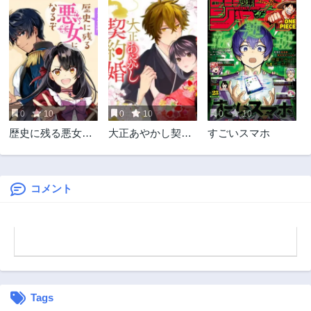
第6.2話
第6.1話
10ヶ月前
10ヶ月前
第5.1話
第4.2話
10ヶ月前
1年前
第4.1話
第3.2話
1年前
1年前
0
10
0
10
0
10
第3.1話
第2.2話
歴史に残る悪女に
大正あやかし契約
すごいスマホ
1年前
1年前
なるぞ
婚 帝都もののけ屋
第2.1話
第1話
敷と異能の花嫁
1年前
1年前
コメント
Tags