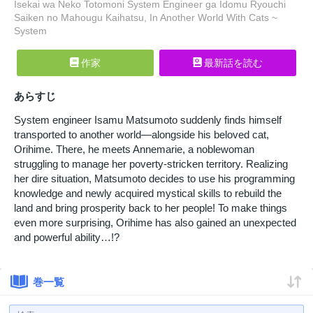
Isekai wa Neko Totomoni System Engineer ga Idomu Ryouchi
Saiken no Mahougu Kaihatsu, In Another World With Cats ~
System
作家
最新話を読む
あらすじ
System engineer Isamu Matsumoto suddenly finds himself
transported to another world—alongside his beloved cat,
Orihime. There, he meets Annemarie, a noblewoman
struggling to manage her poverty-stricken territory. Realizing
her dire situation, Matsumoto decides to use his programming
knowledge and newly acquired mystical skills to rebuild the
land and bring prosperity back to her people! To make things
even more surprising, Orihime has also gained an unexpected
and powerful ability…!?
巻一覧