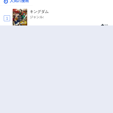
人気の漫画
キングダム
ジャンル:
1
10
追放された転生重騎士はゲーム知識で無双する
ジャンル:
SF・ファンタジー
,
異世界・転生
2
10
ヤニねこ
ジャンル:
3
10
ワンピース
ジャンル:
4
10