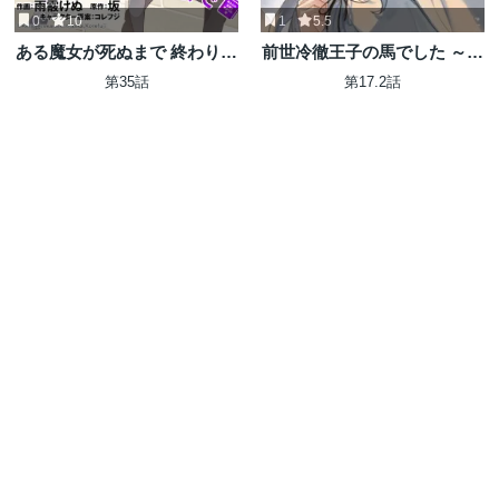
0
10
1
5.5
ある魔女が死ぬまで 終わりの
前世冷徹王子の馬でした ～人
言葉と始まりの涙
になっても貴方を愛していい
第35話
第17.2話
ですか？～