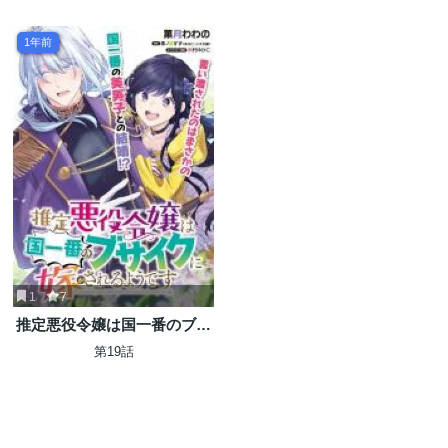
1年前
1
7
推定悪役令嬢は国一番のブサ
イクに嫁がされるようです
第19話