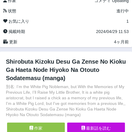
作家
コメディ
Updating
状態
進行中
お気に入り
1
掲載時期
2024/04/29 11:53
更新
4ヶ月前
Shirobuta Kizoku Desu Ga Zense No Kioku
Ga Haeta Node Hiyoko Na Otouto
Sodatemasu (manga)
別名: I’m the White Pig Nobleman, but With the Memories of My
Previous Life, I’ll Raise My Little Brother, It is a white pig
aristocrat, but I raised a chick as a memory of my previous life,
I'm a White Pig Lord, but I've got memories from a previous life,,
Shirobuta Kizoku Desu Ga Zense No Kioku Ga Haeta Node
Hiyoko Na Otouto Sodatemasu (manga)
作家
最新話を読む