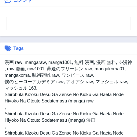
コメント
第25.2話
第25.1話
2年前
2年前
第25話
第24.2話
2年前
2年前
第24.1話
第24話
2年前
2年前
Tags
第23.2話
第23.1話
2年前
2年前
漫画 raw
,
mangaraw
,
manga1001
,
無料 漫画
,
漫画 無料
,
K-漫神
第23話
第22.2話
,
raw 漫画
,
raw1001
,
葬送のフリーレン raw
,
mangakoma01
,
2年前
2年前
mangakoma
,
呪術廻戦 raw
,
ワンピース raw
,
僕のヒーローアカデミア raw
,
アオアシ raw
,
マッシュル raw
,
第22.1話
第22話
マッシュル 163
,
2年前
2年前
Shirobuta Kizoku Desu Ga Zense No Kioku Ga Haeta Node
第21.2話
第21.1話
Hiyoko Na Otouto Sodatemasu (manga) raw
2年前
2年前
,
Shirobuta Kizoku Desu Ga Zense No Kioku Ga Haeta Node
第21話
第20.2話
Hiyoko Na Otouto Sodatemasu (manga) 漫画
2年前
2年前
,
第20.1話
第20話
Shirobuta Kizoku Desu Ga Zense No Kioku Ga Haeta Node
2年前
2年前