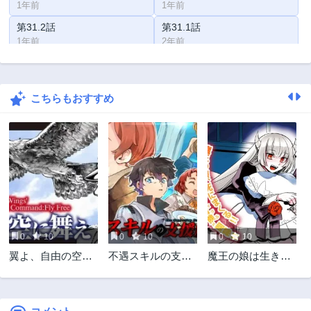
1年前
1年前
第31.2話
第31.1話
1年前
2年前
第30.2話
第30.1話
2年前
2年前
こちらもおすすめ
第29.2話
第29.1話
2年前
2年前
第29話
第28.2話
2年前
2年前
第28.1話
第28話
2年前
2年前
第27.2話
第27.1話
2年前
2年前
0
10
0
10
0
10
第27話
第26.2話
翼よ、自由の空に
不遇スキルの支援
魔王の娘は生き汚
2年前
2年前
舞え
魔導士
い
第26.1話
第26話
2年前
2年前