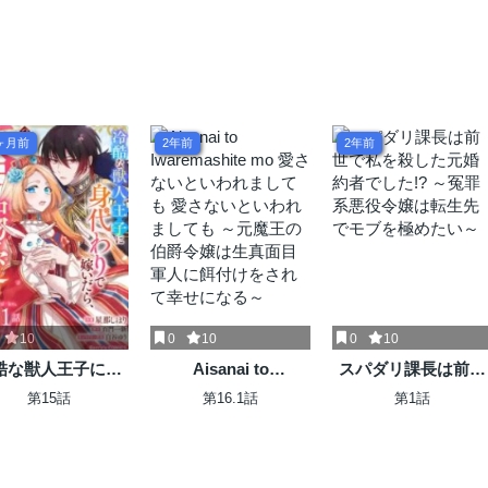
ヶ月前
2年前
2年前
10
0
10
0
10
酷な獣人王子に身
Aisanai to
スパダリ課長は前世
わりで嫁いだら、
Iwaremashite mo 愛
で私を殺した元婚約
第15話
第16.1話
第1話
として溺愛されま
さないといわれまし
者でした!? ～冤罪系
した
ても 愛さないといわ
悪役令嬢は転生先で
れましても ～元魔王
モブを極めたい～
の伯爵令嬢は生真面