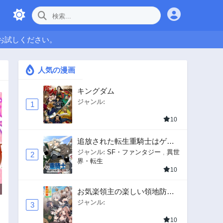
お試しください。
人気の漫画
キングダム
ジャンル:
1
10
追放された転生重騎士はゲー
ム知識で無双する
ジャンル:
SF・ファンタジー
,
異世
2
界・転生
10
お気楽領主の楽しい領地防衛
〜生産系魔術で名もなき村を
ジャンル:
3
最強の城塞都市に〜
10