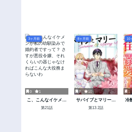
3ヶ月前
8ヶ月前
10
0
1
0
10
1
こ、こんなイケメン
サバイブとマリーミ
冷
が私の幼馴染みで婚
ー
代
第21話
第13.2話
約者ですって？ さす
番
が悪役令嬢、それく
らいの器じゃなけれ
ばこんな大役務まら