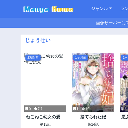
ジャンル
ラ
画像サーバーに
じょうせい
2週間前
1ヶ月前
1
0
7.7
1
10
2
ねこねこ幼女の愛情
捨てられた妃
悪
ごはん
ら
第19話
第14話