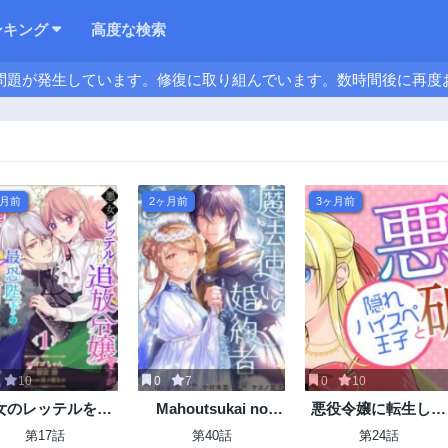
ンキング
高度な検索
問題が発生しています。修復に取り組んでいます。数時間後に再度
ヶ月前
2ヶ月前
3ヶ月前
10
0
7
0
10
女のレッテルを貼
Mahoutsukai no
悪役令嬢に転生した
れた追放令嬢です
Konyakusha
ので、隠れハイスペ
第17話
第40話
第24話