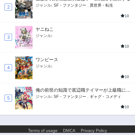
ジャンル:
SF・ファンタジー
,
異世界・転生
2
10
ヤニねこ
ジャンル:
3
10
ワンピース
ジャンル:
4
10
俺の前世の知識で底辺職テイマーが上級職にな
ってしまいそうな件
ジャンル:
SF・ファンタジー
,
ギャグ・コメディ
5
10
Terms of usage
DMCA
Privacy Policy