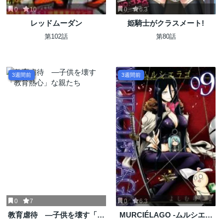
0
10
0
6.3
レッドムーダン
姫騎士がクラスメート!
第102話
第80話
3週間前
3週間前
0
7
0
6.3
教育虐待 ―子供を壊す「教
MURCIÉLAGO -ムルシエラ