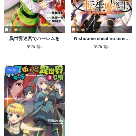
2
10
0
10
異世界迷宮でハーレムを
Nishuume cheat no tensei
madoushi ~ Saikyou ga 1000
第25.1話
第25.1話
nengo ni tensei shitara
2年前