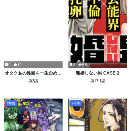
0
10
0
5.5
オタク君の性癖を一生歪めて
離婚しない男 CASE２
いく異種族娘たち
第3話
第17.1話
2年前
2年前