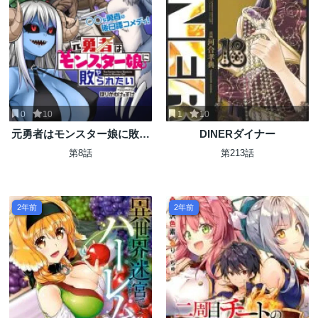
0
10
1
10
元勇者はモンスター娘に敗ら
DINERダイナー
れたい
第8話
第213話
2年前
2年前