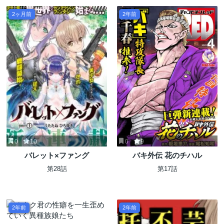
2ヶ月前
2年前
0
10
0
9
バレット×ファング
バキ外伝 花のチハル
第28話
第17話
2年前
2年前