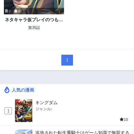
0
4
ネタキャラ仮プレイのつもり
が異世界召喚 ～迷い人は女
第35話
性の敵に認定されました～
【ノクターン】
1
人気の漫画
キングダム
ジャンル:
1
10
追放された転生重騎士はゲーム知識で無双する