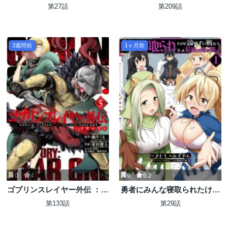
育熱心」な親たち
ゴ-
第27話
第209話
3週間前
1ヶ月前
0
4
0
6.2
ゴブリンスレイヤー外伝 ：イ
勇者にみんな寝取られたけど
ヤーワン
諦めずに戦おう。きっと最後
第133話
第29話
は俺が勝つ。