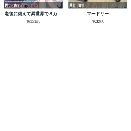
5
8.8
0
9
老後に備えて異世界で８万枚
マードリー
の金貨を貯めます
第131話
第32話