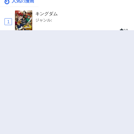
人気の漫画
キングダム
ジャンル:
1
10
追放された転生重騎士はゲーム知識で無双する
ジャンル:
SF・ファンタジー
,
異世界・転生
2
10
ハードワーカー中田
ジャンル:
ドラマ
,
ロマンス
3
10
俺の前世の知識で底辺職テイマーが上級職にな
ってしまいそうな件
ジャンル:
SF・ファンタジー
,
ギャグ・コメディ
4
10