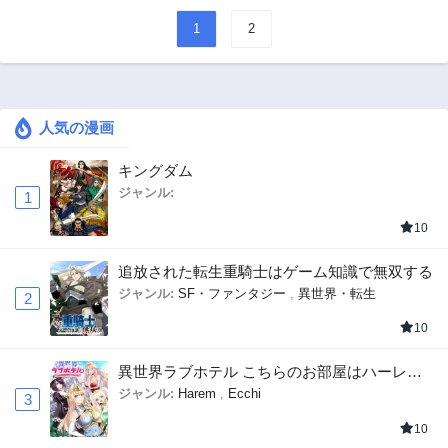
1
2
人気の漫画
キングダム
ジャンル:
1
10
追放された転生重騎士はゲーム知識で無双する
ジャンル:
SF・ファンタジー
,
異世界・転生
2
10
異世界ラブホテル こちらのお部屋はハーレム
です
ジャンル:
Harem
,
Ecchi
3
10