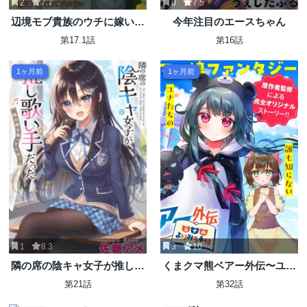
2
7.7
0
7.5
辺境モブ貴族のウチに嫁いで
今年注目のエースちゃん
きた悪役令嬢が、めちゃくち
第17.1話
第16話
ゃできる良い嫁なんだが？
1ヶ月前
1ヶ月前
1
8.3
3
10
隣の席の陰キャ女子が推し歌
くまクマ熊ベアー外伝〜ユナ
い手だった ～俺の曲を歌って
のよりみち手帖〜
第21話
第32話
くれ！～