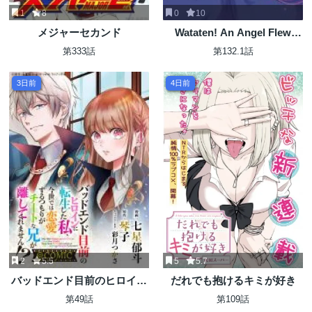
1
8
0
10
メジャーセカンド
Wataten! An Angel Flew
Down to Me 私に天使が舞い
第333話
第132.1話
降りた！
3日前
4日前
2
5.5
5
5.7
バッドエンド目前のヒロイン
だれでも抱けるキミが好き
に転生した私、今世では恋愛
第49話
第109話
するつもりがチートな兄が離