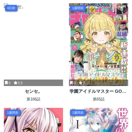
してくれません！？＠COMIC
4日前
1週間前
0
3.5
0
7
センセ。
学園アイドルマスター GOLD
RUSH
第166話
第65話
1週間前
1週間前