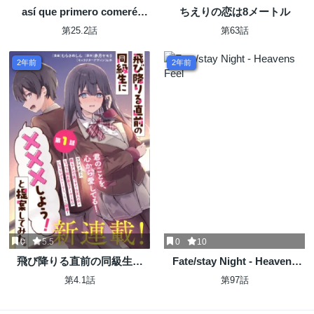
así que primero comeré
ちえりの恋は8メートル
papilla 強制的に悪役令嬢にさ
第25.2話
第63話
れていたのでまずはおかゆを
食べようと思います。
2年前
2年前
0
5.5
0
10
飛び降りる直前の同級生に
Fate/stay Night - Heavens
『セックスしよう！』と提案
Feel
第4.1話
第97話
してみた。