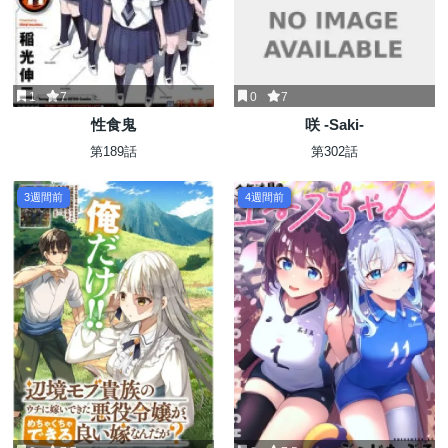
1
7
0
7
性食鬼
咲 -Saki-
第189話
第302話
3週間前
4週間前