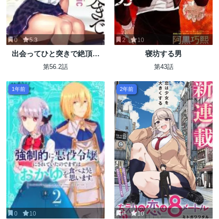
0
5.3
2
10
出会ってひと突きで絶頂除
寝坊する男
霊!@comic
第56.2話
第43話
1年前
2年前
0
10
0
10