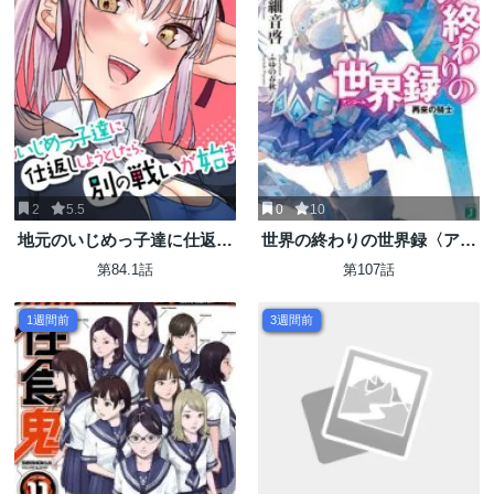
2
5.5
0
10
地元のいじめっ子達に仕返し
世界の終わりの世界録〈アン
しようとしたら、別の戦いが
コール〉
第84.1話
第107話
始まった。
1週間前
3週間前