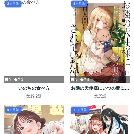
2ヶ月前
3ヶ月前
0
7.3
3
7.4
いのちの食べ方
お隣の天使様にいつの間にか
駄目人間にされていた件
第19.2話
第25話
9ヶ月前
11ヶ月前