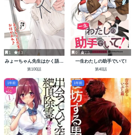
1
8.3
0
7.5
みょーちゃん先生はかく語り
一生わたしの助手でいて!
き
第100話
第40話
1年前
1年前