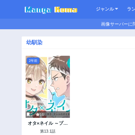
ジャンル
ラ
画像サーバーに
幼馴染
2年前
0
10
オタ×ネイル ～プラ
モ男子、ギャルの爪
第13.1話