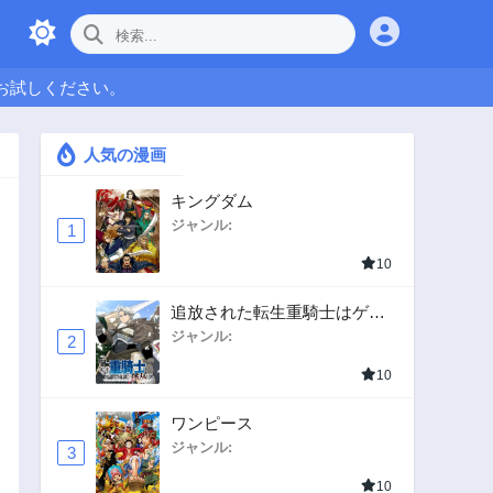
お試しください。
人気の漫画
キングダム
ジャンル:
1
10
追放された転生重騎士はゲー
ム知識で無双する
ジャンル:
2
10
ワンピース
ジャンル:
3
10