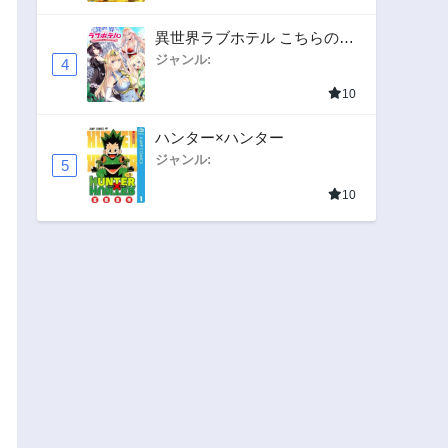
異世界ラブホテル こちらのお
部屋はハーレムです
ジャンル:
4
10
ハンター×ハンター
ジャンル:
5
10