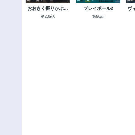
おおきく振りかぶっ
プレイボール2
ヴ
て
ー
第205話
第96話