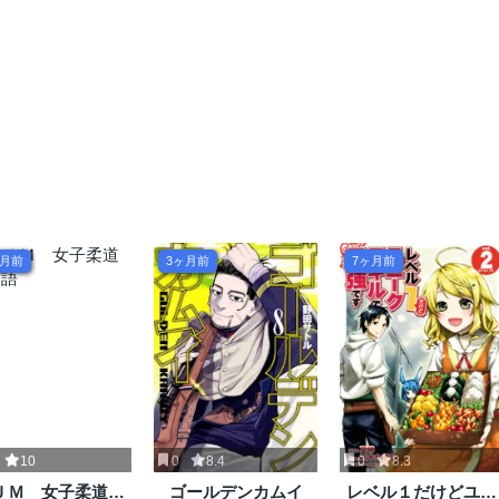
ヶ月前
3ヶ月前
7ヶ月前
10
0
8.4
0
8.3
ＪＭ 女子柔道部
ゴールデンカムイ
レベル１だけどユニ