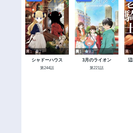
1
7
1
8.3
5
シャドーハウス
3月のライオン
辺
第244話
第221話