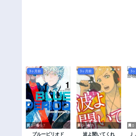
3ヶ月前
3ヶ月前
3
0
9.7
0
7
0
ブルーピリオド
波よ聞いてくれ
Ｊ