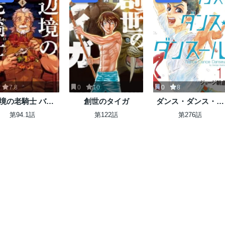
7.8
0
10
0
8
境の老騎士 バル
創世のタイガ
ダンス・ダンス・ダ
ド・ローエン
ンスール
第94.1話
第122話
第276話