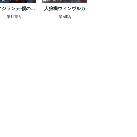
ィジランテ-僕のヒ
人狼機ウィンヴルガ
ローアカデミア
第126話
第56話
ILLEGALS-