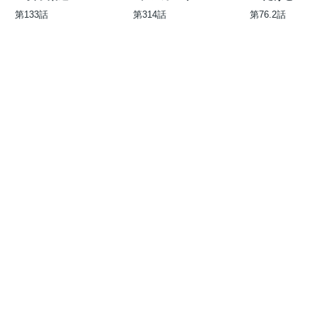
物語
ークスキルで最強で
第133話
第314話
第76.2話
す