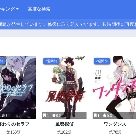
ンキング
高度な検索
問題が発生しています。修復に取り組んでいます。数時間後に再度
日前
2週間前
2週間前
10
1
9.5
1
5.3
終わりのセラフ
風都探偵
ワンダンス
第158話
第182話
第78話