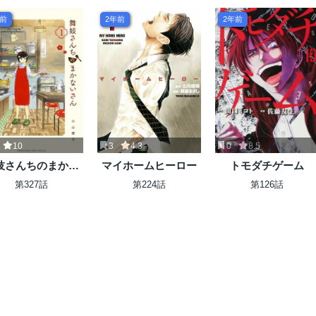
年前
2年前
2年前
10
3
4.3
0
8.5
妓さんちのまかな
マイホームヒーロー
トモダチゲーム
いさん
第327話
第224話
第126話