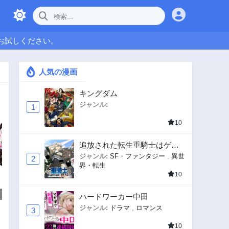
お試しください。
人気の漫画
キングダム
ジャンル:
1
10
追放された転生重騎士はゲー
ム知識で無双する
ジャンル:
SF・ファンタジー
,
異世
2
界・転生
10
ハードワーカー中田
ジャンル:
ドラマ
,
ロマンス
3
10