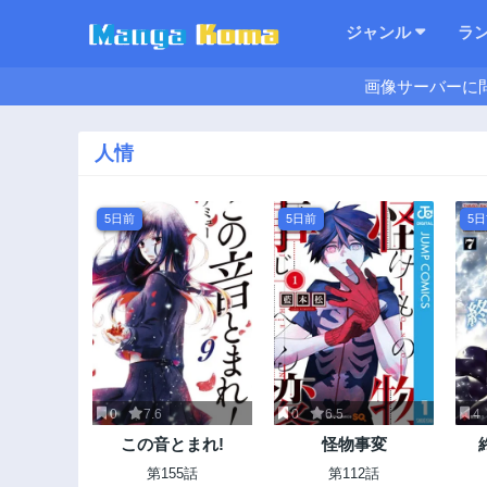
ジャンル
ラ
画像サーバーに
人情
5日前
5日前
5
0
7.6
0
6.5
4
この音とまれ!
怪物事変
第155話
第112話