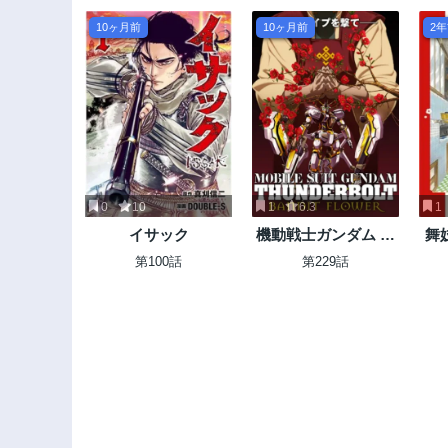
10ヶ月前
10ヶ月前
2
0
10
1
6.3
1
イサック
機動戦士ガンダム サ
舞
ンダーボルト
第100話
第229話