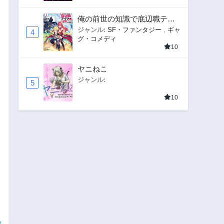
俺の前世の知識で底辺職テイ
マーが上級職になってしまい
ジャンル:
SF・ファンタジー
,
ギャ
4
グ・コメディ
そうな件
10
ヤニねこ
ジャンル:
5
10