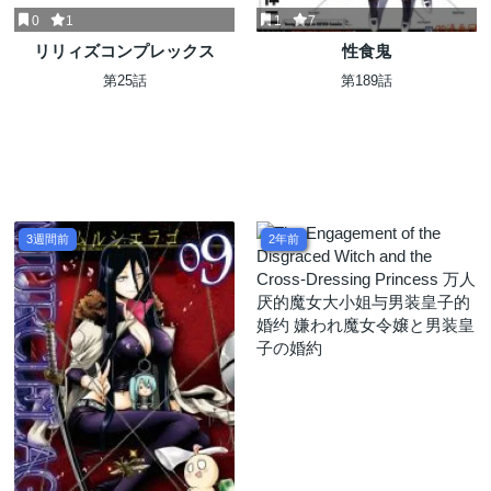
0
1
1
7
リリィズコンプレックス
性食鬼
第25話
第189話
3週間前
2年前