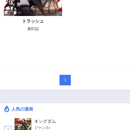
0
10
トラッシュ
第87話
1
人気の漫画
キングダム
ジャンル:
1