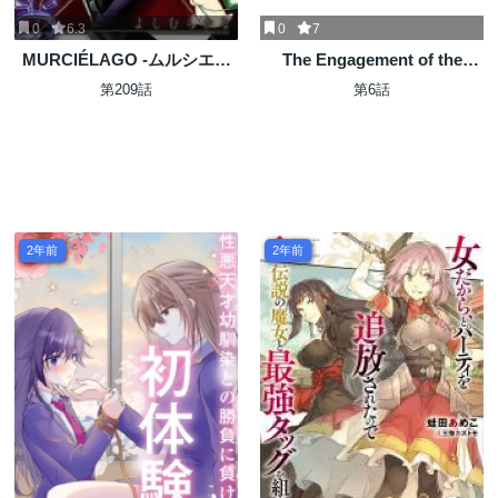
0
6.3
0
7
MURCIÉLAGO -ムルシエラ
The Engagement of the
ゴ-
Disgraced Witch and the
第209話
第6話
Cross-Dressing Princess 万
人厌的魔女大小姐与男装皇子
的婚约 嫌われ魔女令嬢と男装
皇子の婚約
2年前
2年前