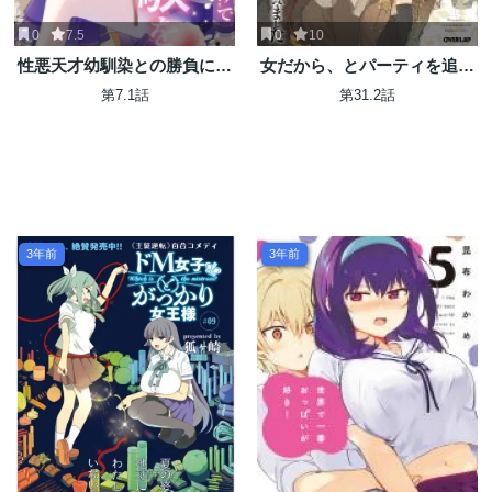
0
7.5
0
10
性悪天才幼馴染との勝負に負
女だから、とパーティを追放
けて初体験を全部奪われる話
されたので伝説の魔女と最強
第7.1話
第31.2話
タッグを組みました
3年前
3年前