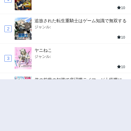
10
追放された転生重騎士はゲーム知識で無双する
ジャンル:
2
10
ヤニねこ
ジャンル:
3
10
俺の前世の知識で底辺職テイマーが上級職にな
ってしまいそうな件
ジャンル:
4
10
ハンター×ハンター
ジャンル:
5
10