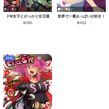
0
4
0
8.7
ドM女子とがっかり女王様
世界で一番おっぱいが好き！
第29話
第42話
3年前