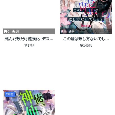
0
10
0
9
死んだ数だけ超強化 -デスペ
この嘘は致し方ないでしょ
ナルティ-
う？
第17話
第149話
2年前