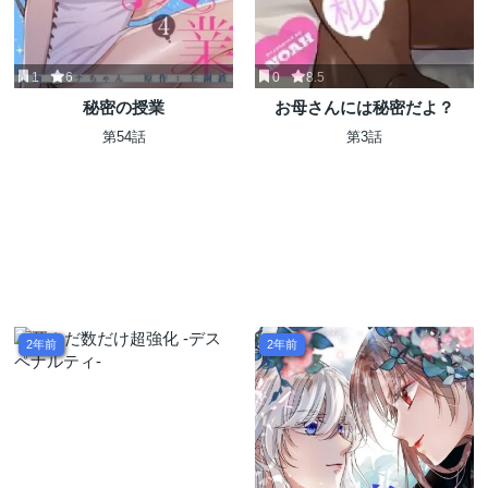
1
6
0
8.5
秘密の授業
お母さんには秘密だよ？
第54話
第3話
2年前
2年前