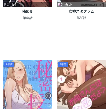
1
8
0
10
秘め妻
女神スタグラム
第44話
第30話
2年前
2年前