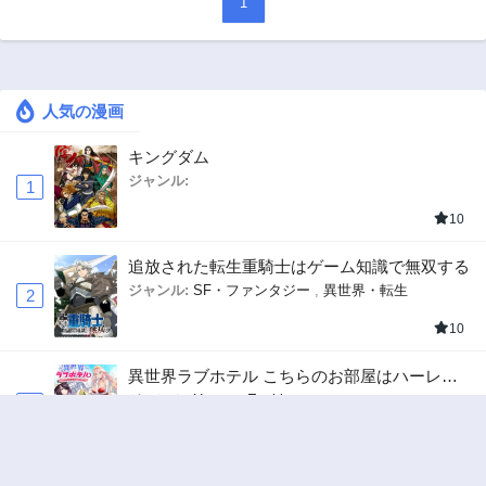
1
人気の漫画
キングダム
ジャンル:
1
10
追放された転生重騎士はゲーム知識で無双する
ジャンル:
SF・ファンタジー
,
異世界・転生
2
10
異世界ラブホテル こちらのお部屋はハーレム
です
ジャンル:
Harem
,
Ecchi
3
10
ハンター×ハンター