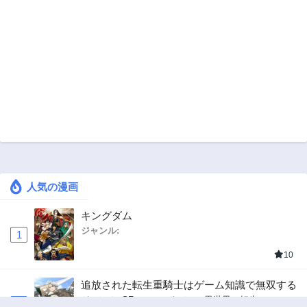
人気の漫画
キングダム
ジャンル:
1
10
追放された転生重騎士はゲーム知識で無双する
ジャンル:
SF・ファンタジー
,
異世界・転生
2