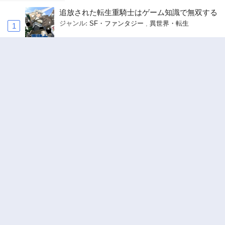
追放された転生重騎士はゲーム知識で無双する
ジャンル:
SF・ファンタジー
,
異世界・転生
1
10
キングダム
ジャンル:
2
10
俺の前世の知識で底辺職テイマーが上級職にな
ってしまいそうな件
ジャンル:
SF・ファンタジー
,
ギャグ・コメディ
3
10
ワンピース
ジャンル:
4
10
まんきつしたい常連さん