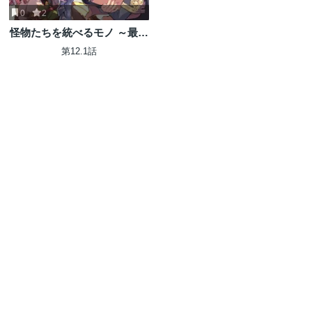
0
2
怪物たちを統べるモノ ～最強
の支援特化能力で、気付けば
第12.1話
世界最強パーティーに！～