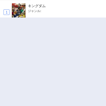
キングダム
ジャンル:
1
10
追放された転生重騎士はゲーム知識で無双する
ジャンル:
SF・ファンタジー
,
異世界・転生
2
10
ハードワーカー中田
ジャンル:
ドラマ
,
ロマンス
3
10
ヤニねこ
ジャンル:
4
10
俺の前世の知識で底辺職テイマーが上級職にな