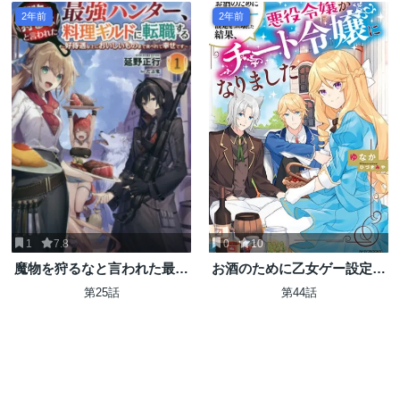
2年前
2年前
1
7.8
0
10
魔物を狩るなと言われた最強
お酒のために乙女ゲー設定を
ハンター、料理ギルドに転職
ぶち壊した結果、悪役令嬢が
第25話
第44話
する ～好待遇な上においしい
チート令嬢になりました
ものまで食べれて幸せです～