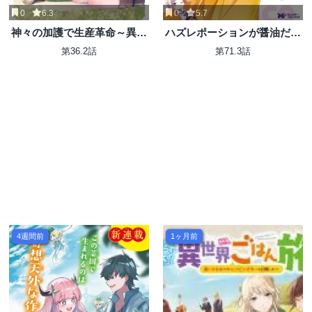
0
6.3
0
5.7
神々の加護で生産革命～異世
ハズレポーションが醤油だっ
界の片隅でまったりスローラ
たので料理することにしまし
第36.2話
第71.3話
イフしてたら、なぜか多彩な
た
人材が集まって最強国家がで
きてました～
4週間前
1ヶ月前