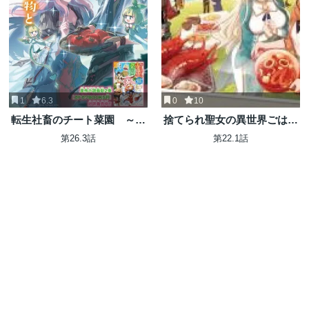
1
6.3
0
10
転生社畜のチート菜園 ～万
捨てられ聖女の異世界ごはん
能スキルと便利な使い魔妖精
旅 隠れスキルでキャンピン
第26.3話
第22.1話
を駆使してたら、気づけば大
グカーを召喚しました
陸一の生産拠点ができていた
～