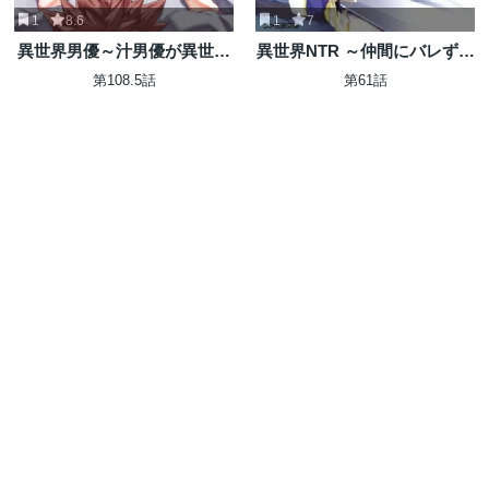
1
8.6
1
7
異世界男優～汁男優が異世界
異世界NTR ～仲間にバレずに
転生してエロ知識フル活用で
ハーレムを～
第108.5話
第61話
無双男優になる話～