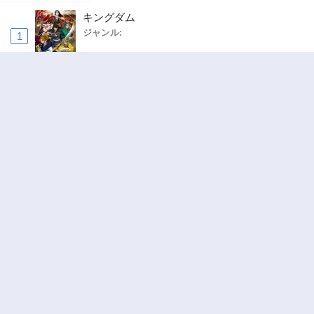
キングダム
ジャンル:
1
10
追放された転生重騎士はゲーム知識で無双する
ジャンル:
SF・ファンタジー
,
異世界・転生
2
10
俺の前世の知識で底辺職テイマーが上級職にな
ってしまいそうな件
ジャンル:
SF・ファンタジー
,
ギャグ・コメディ
3
10
ワンピース
ジャンル:
4
10
ハンター×ハンター