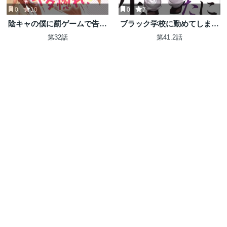
0
10
0
7
陰キャの僕に罰ゲームで告白
ブラック学校に勤めてしまっ
してきたはずのギャルが、ど
た先生
第32話
第41.2話
う見ても僕にベタ惚れです