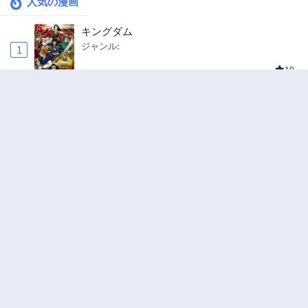
人気の漫画
キングダム
ジャンル:
1
10
追放された転生重騎士はゲーム知識で無双する
ジャンル:
SF・ファンタジー
,
異世界・転生
2
10
ハードワーカー中田
ジャンル:
ドラマ
,
ロマンス
3
10
俺の前世の知識で底辺職テイマーが上級職にな
ってしまいそうな件
ジャンル:
SF・ファンタジー
,
ギャグ・コメディ
4
10