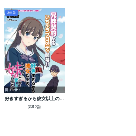
3年前
0
7
好きすぎるから彼女以上の、
妹として愛してください。
第8.2話