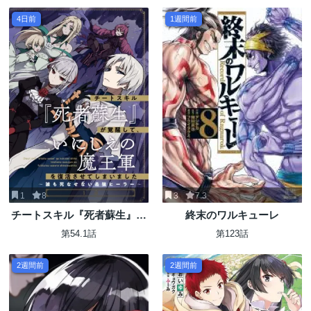
4日前
1週間前
1
8
3
7.3
チートスキル『死者蘇生』が
終末のワルキューレ
覚醒して、いにしえの魔王軍
第54.1話
第123話
を復活させてしまいました～
誰も死なせない最強ヒーラー
2週間前
2週間前
～