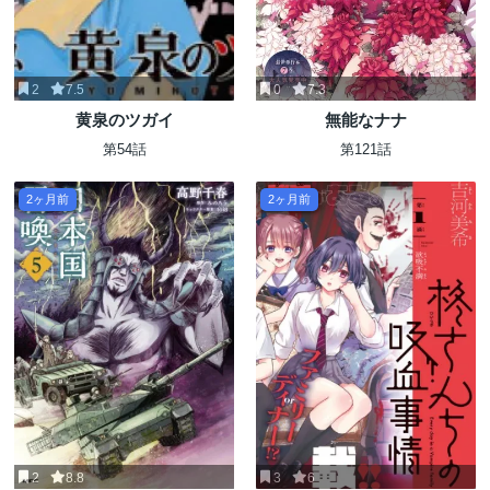
2
7.5
0
7.3
黄泉のツガイ
無能なナナ
第54話
第121話
2ヶ月前
2ヶ月前
2
8.8
3
6