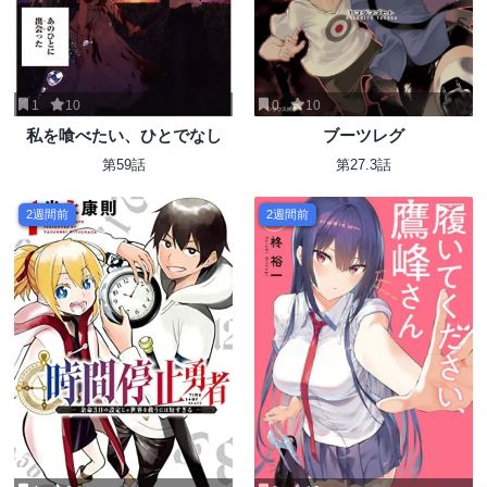
1
10
0
10
私を喰べたい、ひとでなし
ブーツレグ
第59話
第27.3話
2週間前
2週間前