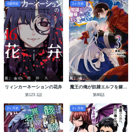
4週間前
1ヶ月前
2
8.3
2
7
リィンカーネーションの花弁
魔王の俺が奴隷エルフを嫁に
したんだが、どう愛でればい
第123.1話
第80話
い？
2ヶ月前
2ヶ月前