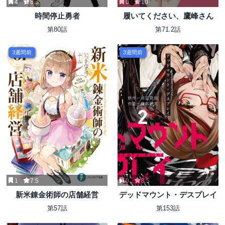
4
8.3
0
10
時間停止勇者
履いてください、鷹峰さん
第80話
第71.2話
3週間前
3週間前
1
7.5
0
8.5
新米錬金術師の店舗経営
デッドマウント・デスプレイ
第57話
第153話