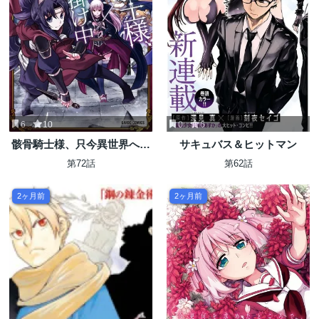
6
10
0
6
骸骨騎士様、只今異世界へお
サキュバス＆ヒットマン
出掛け中
第72話
第62話
2ヶ月前
2ヶ月前