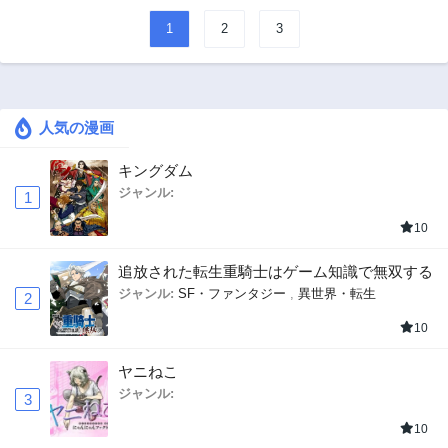
1
2
3
人気の漫画
キングダム
ジャンル:
1
10
追放された転生重騎士はゲーム知識で無双する
ジャンル:
SF・ファンタジー
,
異世界・転生
2
10
ヤニねこ
ジャンル:
3
10