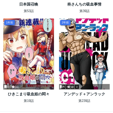
日本国召喚
柊さんちの吸血事情
第53話
第39話
1年前
2年前
0
10
5
10
ひきこまり吸血姫の悶々
アンデッド＋アンラック
第19話
第239話