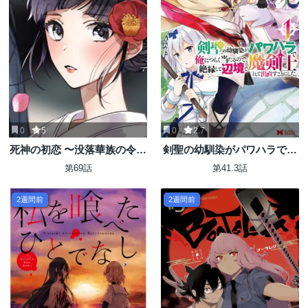
0
5
0
2.7
死神の初恋 〜没落華族の令嬢
剣聖の幼馴染がパワハラで俺
は愛を知らない死神に嫁ぐ〜
につらく当たるので、絶縁し
第69話
第41.3話
て辺境で魔剣士として出直す
ことにした。
2週間前
2週間前