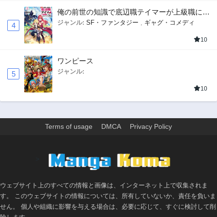
俺の前世の知識で底辺職テイマーが上級職にな
ってしまいそうな件
ジャンル:
SF・ファンタジー
,
ギャグ・コメディ
4
10
ワンピース
ジャンル:
5
10
Terms of usage
DMCA
Privacy Policy
>
ウェブサイト上のすべての情報と画像は、インターネット上で収集されま
す。 このウェブサイトの情報については、所有していないか、責任を負いま
せん。 個人や組織に影響を与える場合は、必要に応じて、すぐに検討して削