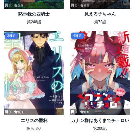
3
5.9
3
9.8
黙示録の四騎士
見える子ちゃん
第248話
第72話
2日前
4日前
0
8.3
0
8.8
エリスの聖杯
カナン様はあくまでチョロい
第76.2話
第200話