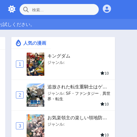
お試しください。
人気の漫画
キングダム
ジャンル:
1
10
追放された転生重騎士はゲー
ム知識で無双する
ジャンル:
SF・ファンタジー
,
異世
2
界・転生
10
お気楽領主の楽しい領地防衛
〜生産系魔術で名もなき村を
ジャンル:
3
最強の城塞都市に〜
10