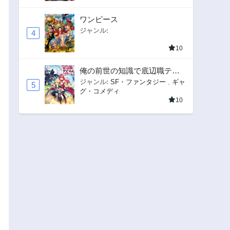
ワンピース
ジャンル:
4
10
俺の前世の知識で底辺職テイ
マーが上級職になってしまい
ジャンル:
SF・ファンタジー
,
ギャ
5
グ・コメディ
そうな件
10