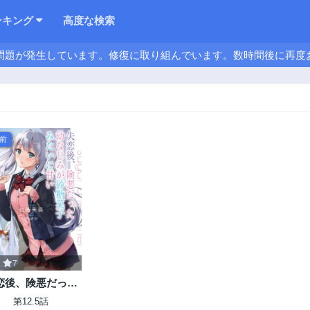
ンキング
高度な検索
問題が発生しています。修復に取り組んでいます。数時間後に再度
年前
7
恋後、険悪だった
なじみが砂糖菓子
第12.5話