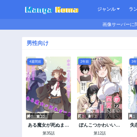
ジャンル
ラ
画像サーバーに
男性向け
4週間前
2年前
3
0
10
0
8.2
1
ある魔女が死ぬまで
ぽんこつかわいい間
失
終わりの言葉と始ま
宮さん ～社内の美人
幼
第35話
第12話