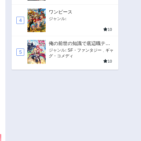
ワンピース
ジャンル:
4
10
俺の前世の知識で底辺職テイ
マーが上級職になってしまい
ジャンル:
SF・ファンタジー
,
ギャ
5
グ・コメディ
そうな件
10