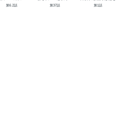
アの無双旅行～
の加齢なる生活～
第6.2話
第37話
第1話