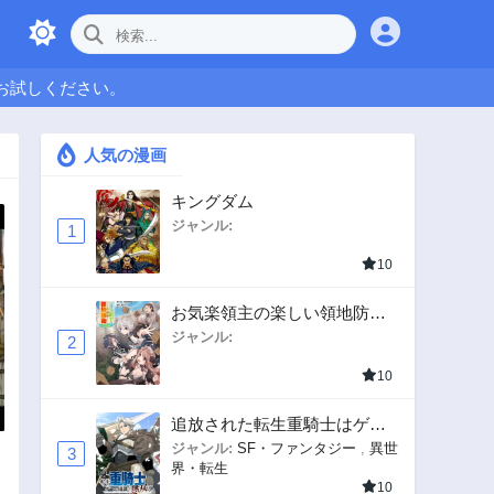
お試しください。
人気の漫画
キングダム
ジャンル:
1
10
お気楽領主の楽しい領地防衛
〜生産系魔術で名もなき村を
ジャンル:
2
最強の城塞都市に〜
10
追放された転生重騎士はゲー
ム知識で無双する
ジャンル:
SF・ファンタジー
,
異世
3
界・転生
10