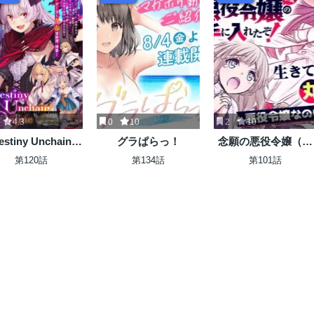
4.3
0
10
2
10
estiny Unchain
グラぱらっ！
念願の悪役令嬢（ラ
line 〜吸血鬼少女
スボス）の身体を手
第120話
第134話
第101話
なって、やがて
に入れたぞ！
赤の魔王』と呼ば
るようになりまし
た〜