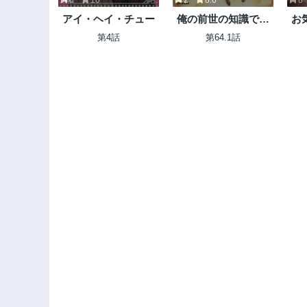
アイ・ヘイ・チュー
俺の前世の知識で底
お
辺職テイマーが上級
領
第4話
第64.1話
職になってしまいそ
術
うな件
強