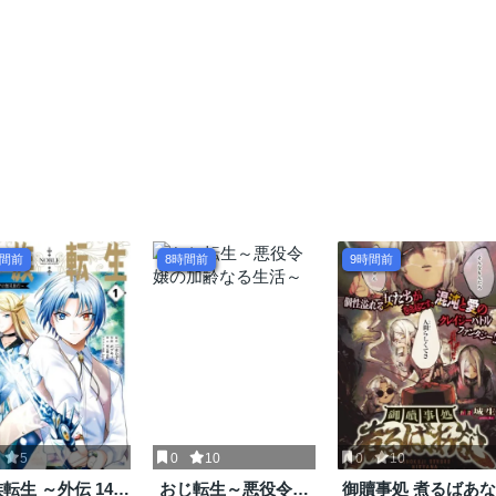
時間前
8時間前
9時間前
5
0
10
0
10
転生 ～外伝 14歳
おじ転生～悪役令嬢
御贖事処 煮るばあな