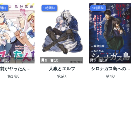
時間前
9時間前
9時間前
10
0
10
0
10
前がヤったんだ
人狼とエルフ
シロナガス島への帰
ろ！
還
第17話
第5話
第4話