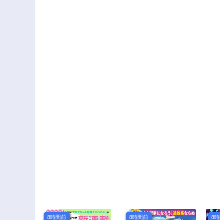
も、お前ら全員揉み
ほぐす!!～
8時間前
8時間前
8