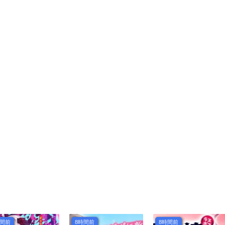
部屋で魔族をブッ倒
師】～『呪いのアイ
します-
テム』しか作れませ
んが、その性能はア
ーティファクト級な
り……！～
時間前
8時間前
8時間前