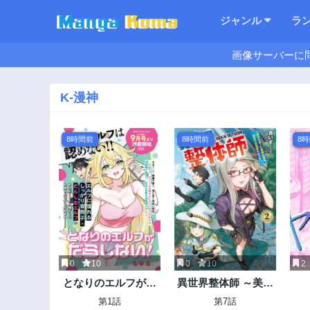
ジャンル
ラ
画像サーバーに
K-漫神
8時間前
8時間前
8
0
10
0
10
2
となりのエルフがだ
異世界整体師 ～美女
らしない!
も亜人も魔物も竜
第1話
第7話