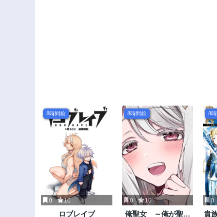
8時間前
8時間前
8
0
10
0
10
0
ロブレイブ
俺聖女 ～俺が聖女
貴族