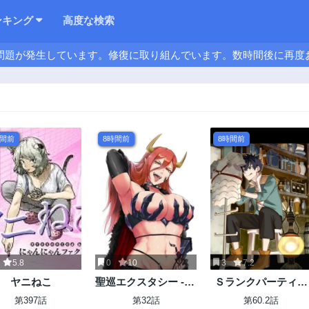
ンキング
高度な検索
問題が発生しています。修復に取り組んでいます。数時間後に再度
時間前
8時間前
8時間前
5.8
0
10
3
7.2
ヤニねこ
聖巡エクスタシー -××
Ｓランクパーティか
しないと出られない
ら解雇された【呪具
第397話
第32話
第60.2話