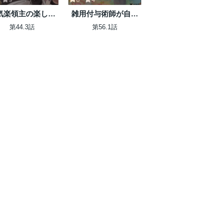
気楽領主の楽しい
雑用付与術師が自分
地防衛 〜生産系魔
の最強に気付くまで
第44.3話
第56.1話
で名もなき村を最
の城塞都市に〜