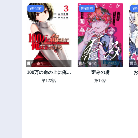
9時間前
9時間前
9
1
5
0
10
0
100万の命の上に俺は
歪みの虜
お
立っている
第122話
第12話