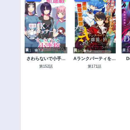
1
7.3
1
4.3
1
さわらないで小手指
Aランクパーティを離
D
くん
脱した俺は、元教え
On
第152話
第171話
子たちと迷宮深部を
と
目指す。
『
れ