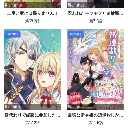
1
7.8
0
10
二度と家には帰りません！
呪われたモフモフと追放聖女
のもぐもぐ辺境暮らし
第68.2話
第7.5話
8時間前
8時間前
0
10
0
10
身代わりで縁談に参加した愚
最強公爵令嬢の辺境おしかけ
妹の私、隣国の王子様に見初
婚 フラウリーナ・ローゼンハ
第17.2話
第11.5話
められました
イムは運命の追放魔導師に嫁