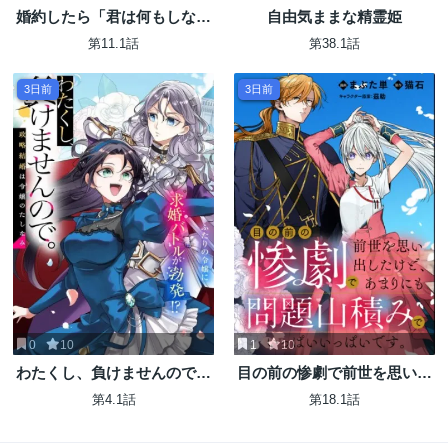
婚約したら「君は何もしなく
自由気ままな精霊姫
ていい」と言われました 殿下
第11.1話
第38.1話
の溺愛はわかりにくい!
3日前
3日前
0
10
1
10
わたくし、負けませんので。
目の前の惨劇で前世を思い出
政略結婚は令嬢のたしなみ
したけど、あまりにも問題山
第4.1話
第18.1話
積みでいっぱいいっぱいで
す。