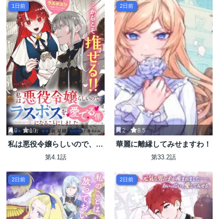
1日前
2日前
0
10
2
8.5
私は悪役令嬢らしいので、ラ
華麗に離縁してみせますわ！
スボスを愛でる係になること
第4.1話
第33.2話
にしました
2日前
2日前