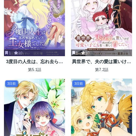
1
10
1
10
3度目の人生は、忘れ去られ
異世界で、夫の愛は重いけど
ていた王女様でした〜平穏に
可愛い子どもをほのぼの楽し
第5.1話
第7.2話
暮らしたいだけなのに、前世
く育てたい ～悪役王女、幸せ
のことはもうウンザリ!〜
ルート目指します～
3日前
3日前