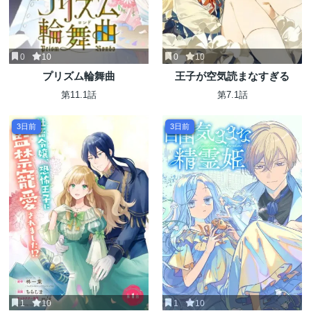
0
10
0
10
プリズム輪舞曲
王子が空気読まなすぎる
第11.1話
第7.1話
3日前
3日前
1
10
1
10