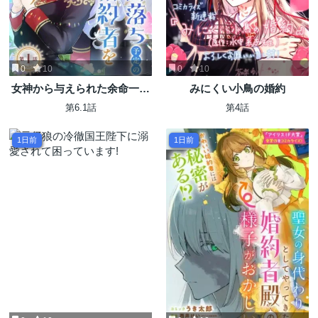
0
10
0
10
女神から与えられた余命一年
みにくい小鳥の婚約
で闇落ち予定の婚約者を救い
第6.1話
第4話
ます
1日前
1日前