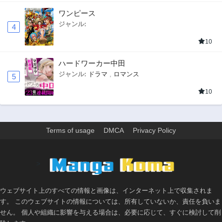
ワンピース
ジャンル:
4
10
ハードワーカー中田
ジャンル:
ドラマ
,
ロマンス
5
10
Terms of usage
DMCA
Privacy Policy
>
ウェブサイト上のすべての情報と画像は、インターネット上で収集されま
す。 このウェブサイトの情報については、所有していないか、責任を負いま
せん。 個人や組織に影響を与える場合は、必要に応じて、すぐに検討して削