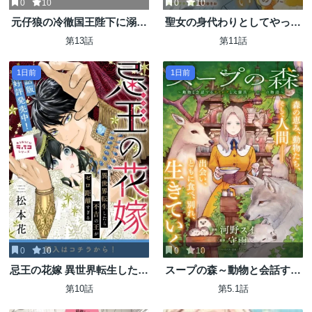
0
10
0
10
元仔狼の冷徹国王陛下に溺愛
聖女の身代わりとしてやって
されて困っています!
きた婚約者殿の様子がおかし
第13話
第11話
い
1日前
1日前
0
10
0
10
忌王の花嫁 異世界転生したら
スープの森～動物と会話する
不吉の王がゼロ距離すぎる
オリビアと元傭兵アーサーの
第10話
第5.1話
物語～