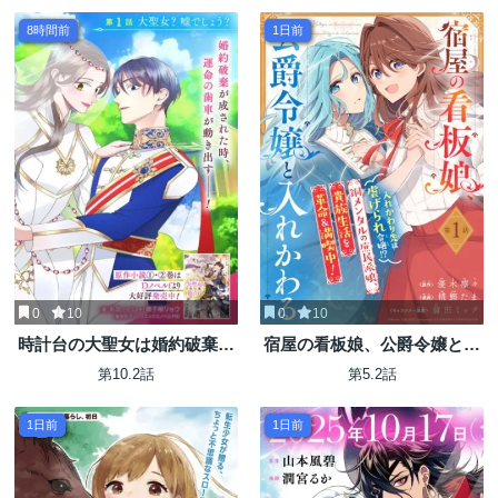
ぎたい
8時間前
1日前
0
10
0
10
時計台の大聖女は婚約破棄に
宿屋の看板娘、公爵令嬢と入
歓喜する
れかわる
第10.2話
第5.2話
1日前
1日前