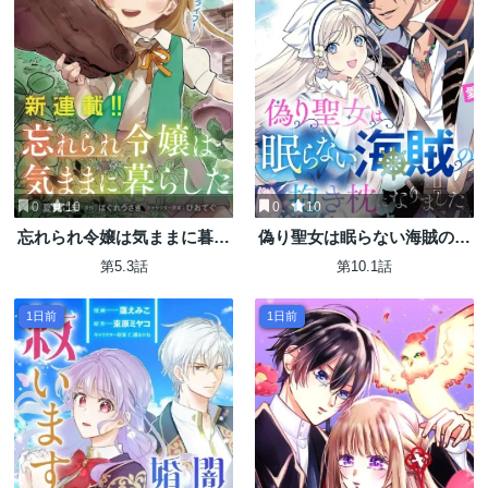
0
10
0
10
忘れられ令嬢は気ままに暮ら
偽り聖女は眠らない海賊の抱
したい
き枕になりました
第5.3話
第10.1話
1日前
1日前