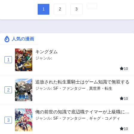
1
2
3
人気の漫画
キングダム
ジャンル:
1
10
追放された転生重騎士はゲーム知識で無双する
ジャンル:
SF・ファンタジー
,
異世界・転生
2
10
俺の前世の知識で底辺職テイマーが上級職にな
ってしまいそうな件
ジャンル:
SF・ファンタジー
,
ギャグ・コメディ
3
10