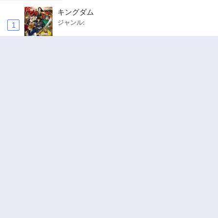
キングダム
ジャンル:
1
10
お気楽領主の楽しい領地防衛 〜生産系魔術で
名もなき村を最強の城塞都市に〜
ジャンル:
2
10
ワンピース
ジャンル:
3
10
追放された転生重騎士はゲーム知識で無双する
ジャンル:
SF・ファンタジー
,
異世界・転生
4
10
ハンター×ハンター