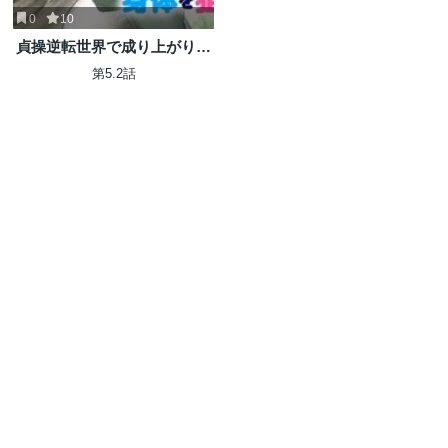
0
10
貞操逆転世界で成り上がりを
目指して男騎士になった僕
第5.2話
は、ヤリモク女たちに身体を
狙われまくる