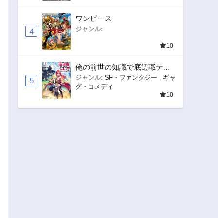
ワンピース
ジャンル:
4
10
俺の前世の知識で底辺職テイ
マーが上級職になってしまい
ジャンル:
SF・ファンタジー
,
ギャ
5
グ・コメディ
そうな件
10