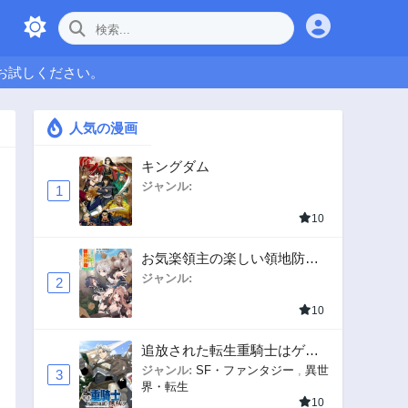
お試しください。
人気の漫画
キングダム
ジャンル:
1
10
お気楽領主の楽しい領地防衛
〜生産系魔術で名もなき村を
ジャンル:
2
最強の城塞都市に〜
10
追放された転生重騎士はゲー
ム知識で無双する
ジャンル:
SF・ファンタジー
,
異世
3
界・転生
10