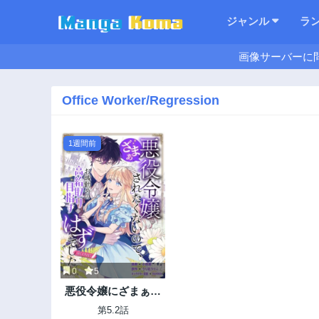
ジャンル
ラ
画像サーバーに
Office Worker/Regression
1週間前
0
5
悪役令嬢にざまぁさ
れたくないので、お
第5.2話