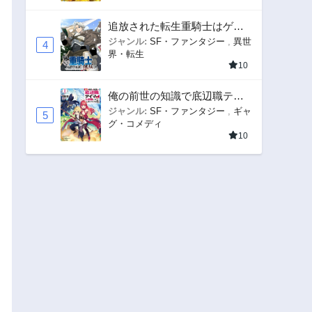
追放された転生重騎士はゲー
ム知識で無双する
ジャンル:
SF・ファンタジー
,
異世
4
界・転生
10
俺の前世の知識で底辺職テイ
マーが上級職になってしまい
ジャンル:
SF・ファンタジー
,
ギャ
5
グ・コメディ
そうな件
10