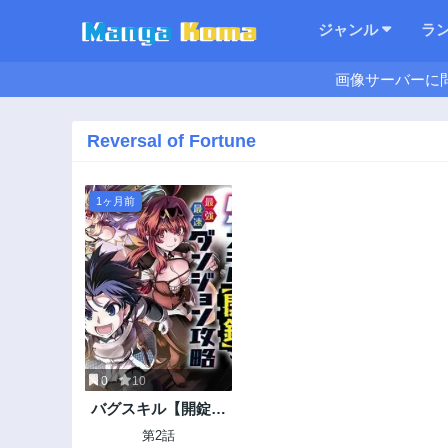
ジャンル
ラ
画像サーバーに
Reversal of Fortune
1ヶ月前
0
10
バグスキル【開錠】
で最強最速ダンジョ
第2話