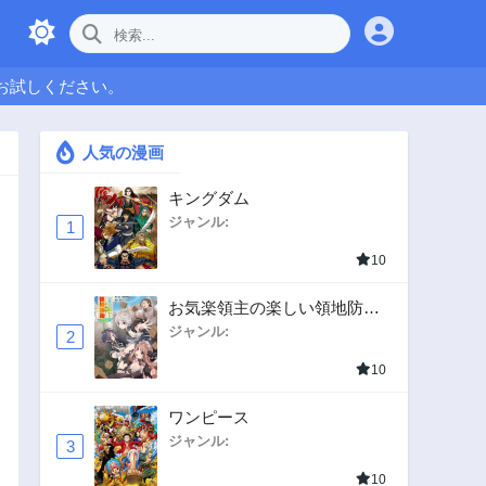
お試しください。
人気の漫画
キングダム
ジャンル:
1
10
お気楽領主の楽しい領地防衛
〜生産系魔術で名もなき村を
ジャンル:
2
最強の城塞都市に〜
10
ワンピース
ジャンル:
3
10