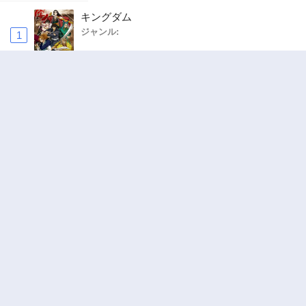
キングダム
ジャンル:
1
10
お気楽領主の楽しい領地防衛 〜生産系魔術で
名もなき村を最強の城塞都市に〜
ジャンル:
2
10
追放された転生重騎士はゲーム知識で無双する
ジャンル:
SF・ファンタジー
,
異世界・転生
3
10
俺の前世の知識で底辺職テイマーが上級職にな
ってしまいそうな件
ジャンル:
SF・ファンタジー
,
ギャグ・コメディ
4
10
ワンピース