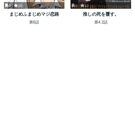
0
10
0
10
まじめふまじめマジ恋路
推しの死を覆す。
第6話
第4.2話