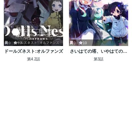
0
10
0
10
ドールズネスト:オルファンズ
さいはての塔、いやはての少
女たち
第4.2話
第3話