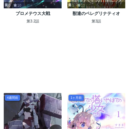
0
10
0
10
プロメテウス大戦
獣達のペレグリナティオ
第3.2話
第3話
4週間前
1ヶ月前