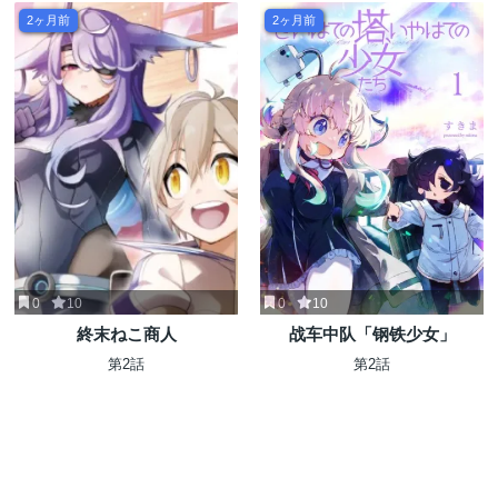
2ヶ月前
2ヶ月前
0
10
0
10
終末ねこ商人
战车中队「钢铁少女」
第2話
第2話