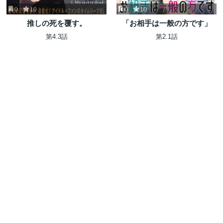
0
10
0
10
推しの死を覆す。
「お相手は一般の方です」
第4.3話
第2.1話