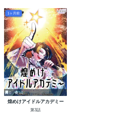
1ヶ月前
0
10
煌めけアイドルアカデミー
第3話