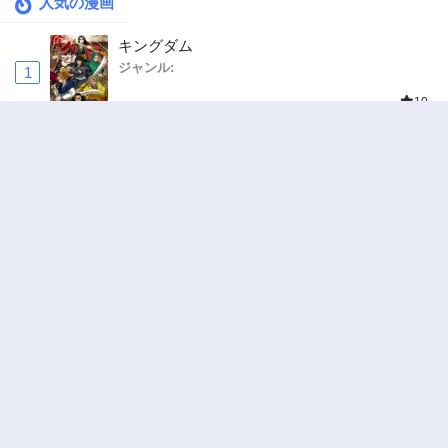
人気の漫画
キングダム
ジャンル:
1
10
追放された転生重騎士はゲーム知識で無双する
ジャンル:
SF・ファンタジー
,
異世界・転生
2
10
ハードワーカー中田
ジャンル:
ドラマ
,
ロマンス
3
10
俺の前世の知識で底辺職テイマーが上級職にな
ってしまいそうな件
ジャンル:
SF・ファンタジー
,
ギャグ・コメディ
4
10