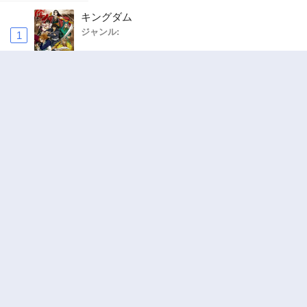
キングダム
ジャンル:
1
10
追放された転生重騎士はゲーム知識で無双する
ジャンル:
SF・ファンタジー
,
異世界・転生
2
10
ハードワーカー中田
ジャンル:
ドラマ
,
ロマンス
3
10
俺の前世の知識で底辺職テイマーが上級職にな
ってしまいそうな件
ジャンル:
SF・ファンタジー
,
ギャグ・コメディ
4
10
ヤニねこ