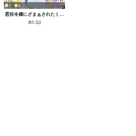
0
5
悪役令嬢にざまぁされたくな
いので、お城勤めの高給取り
第5.2話
を目指すはずでした@COMIC