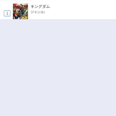
キングダム
ジャンル:
1
10
お気楽領主の楽しい領地防衛 〜生産系魔術で
名もなき村を最強の城塞都市に〜
ジャンル:
2
10
ワンピース
ジャンル:
3
10
追放された転生重騎士はゲーム知識で無双する
ジャンル:
SF・ファンタジー
,
異世界・転生
4
10
俺の前世の知識で底辺職テイマーが上級職にな