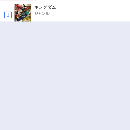
キングダム
ジャンル:
1
10
追放された転生重騎士はゲーム知識で無双する
ジャンル:
2
10
ヤニねこ
ジャンル:
3
10
俺の前世の知識で底辺職テイマーが上級職にな
ってしまいそうな件
ジャンル:
4
10
ハンター×ハンター