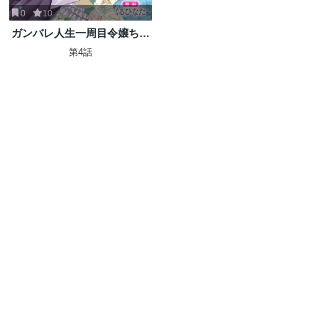
0
10
ガンバレ人生一周目令嬢ちゃ
ん
第4話