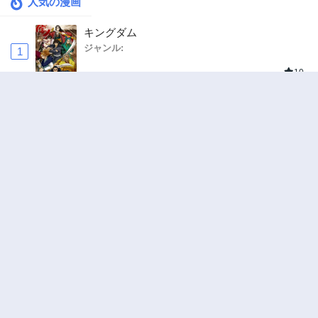
人気の漫画
キングダム
ジャンル:
1
10
追放された転生重騎士はゲーム知識で無双する
ジャンル:
SF・ファンタジー
,
異世界・転生
2
10
ハードワーカー中田
ジャンル:
ドラマ
,
ロマンス
3
10
俺の前世の知識で底辺職テイマーが上級職にな
ってしまいそうな件
ジャンル:
SF・ファンタジー
,
ギャグ・コメディ
4
10