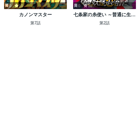
0
10
0
10
カノンマスター
七条家の糸使い ～普通に生き
たい天才術者、押しかけ弟子
第7話
第2話
と妖怪退治はじめます～