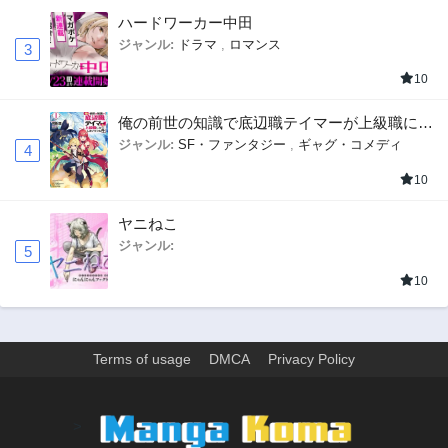
ハードワーカー中田
ジャンル:
ドラマ
,
ロマンス
3
10
俺の前世の知識で底辺職テイマーが上級職にな
ってしまいそうな件
ジャンル:
SF・ファンタジー
,
ギャグ・コメディ
4
10
ヤニねこ
ジャンル:
5
10
Terms of usage
DMCA
Privacy Policy
>