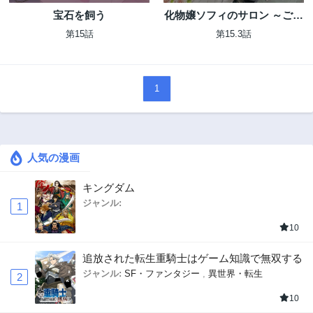
宝石を飼う
化物嬢ソフィのサロン ～ごき
げんよう。皮一枚なら治せま
第15話
第15.3話
すわ～
1
人気の漫画
キングダム
ジャンル:
1
10
追放された転生重騎士はゲーム知識で無双する
ジャンル:
SF・ファンタジー
,
異世界・転生
2
10