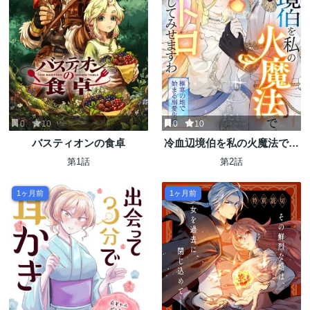
0
10
0
10
バスティオンの食卓
冷血辺境伯を私の火魔法でト
ロトロにしてみせますわ～極
第1話
第2話
寒の地で始まる溺愛生活～
1ヶ月前
1ヶ月前