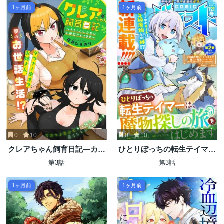
1ヶ月前
1ヶ月前
0
10
0
10
クレアちゃん飼育日記―カブ
ひとりぼっちの転生テイマー
トムシ少女にお世話されてま
は、魔物探しの旅をはじめま
第3話
第3話
す―
す
1ヶ月前
1ヶ月前