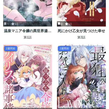
0
10
0
10
温泉マニア令嬢の異世界湯け
死にかけ乙女が見つけた幸せ
むり革命記
第1話
第3話
2週間前
2週間前