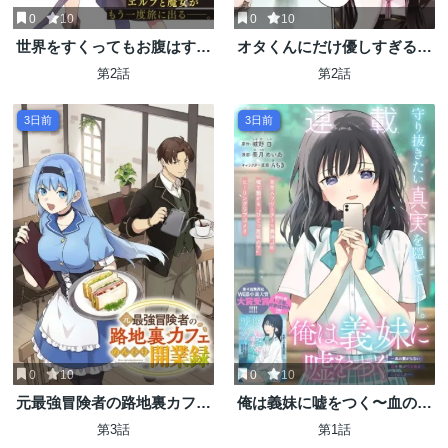
0
10
0
10
世界をすくってもお腹はすく
オタくんにだけ優しすぎるア
から
ヤメさん
第2話
第2話
3日前
3日前
0
10
0
10
元最強冒険者の路地裏カフェ
俺は義妹に嘘をつく〜血の繋
のんびり開業録 マスター、こ
がらない妹を俺が引き取るこ
第3話
第1話
んなんじゃお店つぶれちゃい
とにした〜