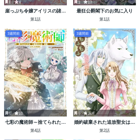
0
4
1
10
崖っぷち令嬢アイリスの諸事
最狂公爵閣下のお気に入り
情～成り行きで魔王伯爵家の
第1話
第1話
家庭教師になりました～
3週間前
3週間前
0
10
0
10
七彩の魔術師～捨てられた少
婚約破棄された追放聖女は、
女は二度目の人生を妖精と歩
もふもふ公爵に愛される
第4話
第2話
む～@COMIC