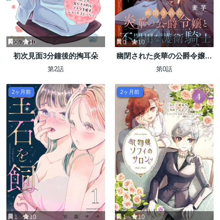
0
10
0
10
初次見面3分鐘後的掏耳朵
幽閉された炎華の公爵令嬢と
不器用な護衛騎士
第2話
第0話
2ヶ月前
2ヶ月前
1
10
1
10