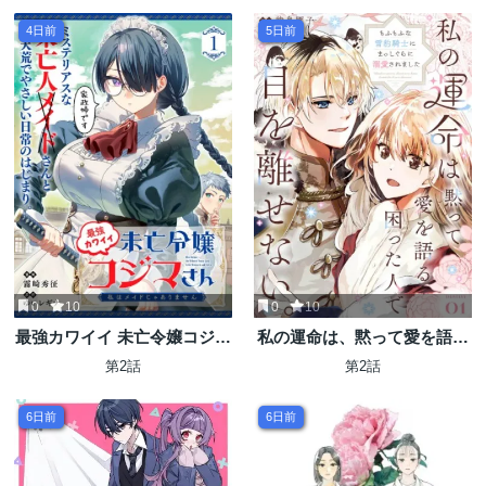
ますよ～!
4日前
5日前
0
10
0
10
最強カワイイ 未亡令嬢コジマ
私の運命は、黙って愛を語る
さん～私はメイドじゃありま
困った人で目を離せない。～
第2話
第2話
せん～
もふもふな雪豹騎士にまっし
ぐらに溺愛されました～
6日前
6日前