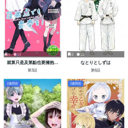
0
10
0
10
就算只是及第點也要擁抱青
なとりとしずは
春！
第3話
第6話
2週間前
2週間前