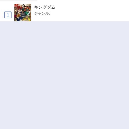
キングダム
ジャンル:
1
10
ハードワーカー中田
ジャンル:
ドラマ
,
ロマンス
2
10
追放された転生重騎士はゲーム知識で無双する
ジャンル:
SF・ファンタジー
,
異世界・転生
3
10
ワンピース
ジャンル:
4
10
町人Aは悪役令嬢をどうしても救いたい