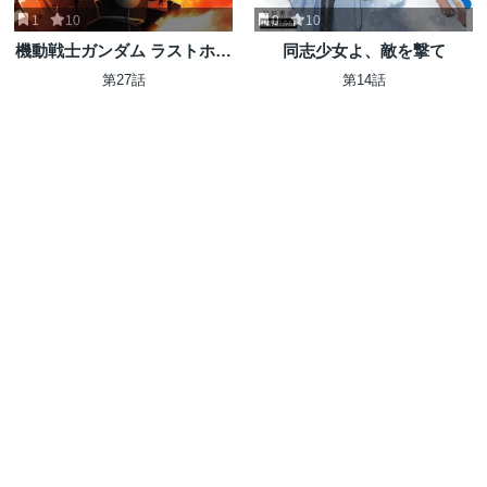
1
10
0
10
機動戦士ガンダム ラストホラ
同志少女よ、敵を撃て
イズン
第27話
第14話