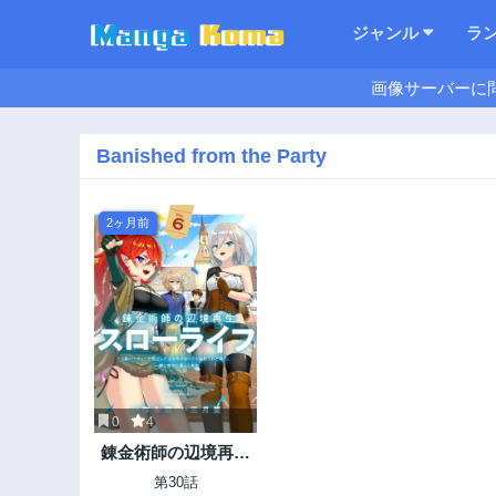
ジャンル
ラ
画像サーバーに
Banished from the Party
2ヶ月前
0
4
錬金術師の辺境再生
スローライフ～S級パ
第30話