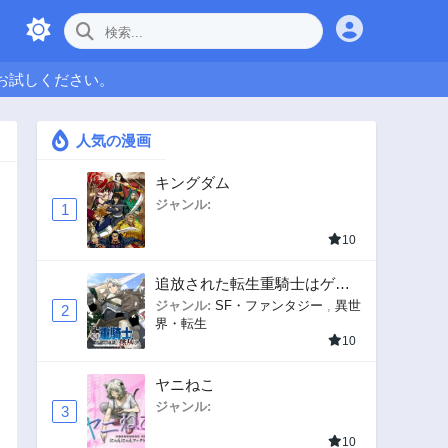
お試しください。
人気の漫画
キングダム
ジャンル:
1
10
追放された転生重騎士はゲー
ム知識で無双する
ジャンル:
SF・ファンタジー
,
異世
2
界・転生
10
ヤニねこ
ジャンル:
3
10