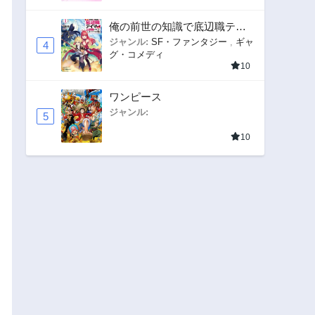
俺の前世の知識で底辺職テイ
マーが上級職になってしまい
ジャンル:
SF・ファンタジー
,
ギャ
4
グ・コメディ
そうな件
10
ワンピース
ジャンル:
5
10