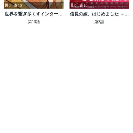
0
10
0
10
世界を繋ぎ尽くすインターネ
信長の嫁、はじめました ～ポ
ット巫女
ンコツ魔女の戦国内政伝～
第10話
第3話