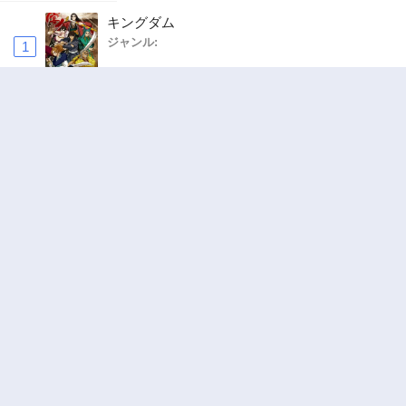
キングダム
ジャンル:
1
10
お気楽領主の楽しい領地防衛 〜生産系魔術で
名もなき村を最強の城塞都市に〜
ジャンル:
2
10
追放された転生重騎士はゲーム知識で無双する
ジャンル:
SF・ファンタジー
,
異世界・転生
3
10
ワンピース
ジャンル:
4
10
ハンター×ハンター