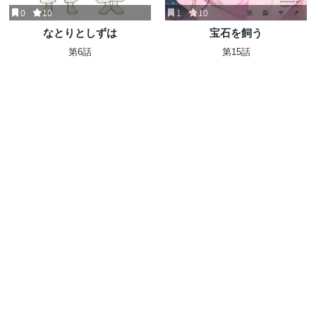
0
10
1
10
なとりとしずは
宝石を飼う
第6話
第15話