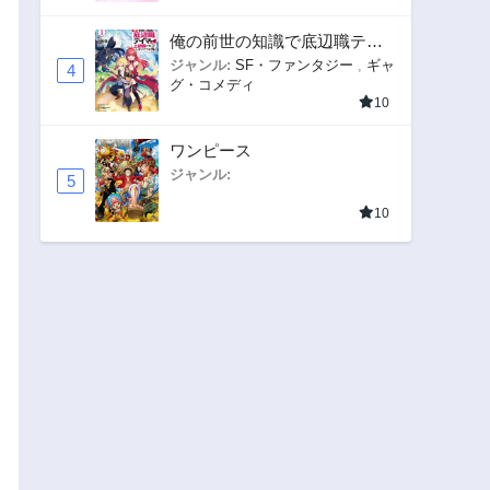
俺の前世の知識で底辺職テイ
マーが上級職になってしまい
ジャンル:
SF・ファンタジー
,
ギャ
4
グ・コメディ
そうな件
10
ワンピース
ジャンル:
5
10