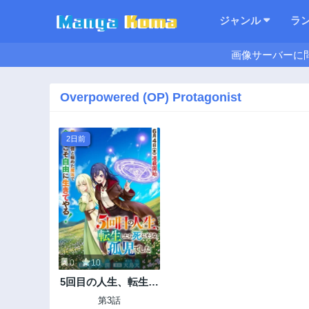
ジャンル
ラ
画像サーバーに
Overpowered (OP) Protagonist
2日前
0
10
5回目の人生、転生し
たら死にそうな孤児
第3話