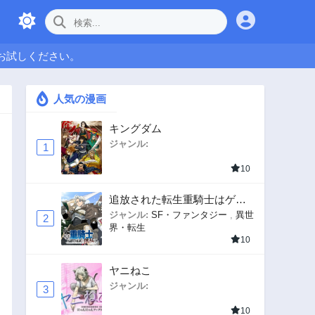
お試しください。
人気の漫画
キングダム
ジャンル:
1
10
追放された転生重騎士はゲー
ム知識で無双する
ジャンル:
SF・ファンタジー
,
異世
2
界・転生
10
ヤニねこ
ジャンル:
3
10