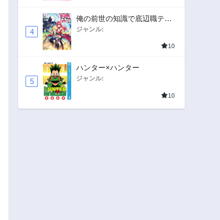
俺の前世の知識で底辺職テイ
マーが上級職になってしまい
ジャンル:
4
そうな件
10
ハンター×ハンター
ジャンル:
5
10