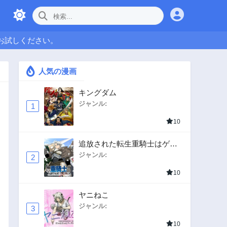
お試しください。
人気の漫画
キングダム
ジャンル:
1
10
追放された転生重騎士はゲー
ム知識で無双する
ジャンル:
2
10
ヤニねこ
ジャンル:
3
10