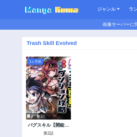
ジャンル
ラ
画像サーバーに
Trash Skill Evolved
1ヶ月前
0
10
バグスキル【開錠】
で最強最速ダンジョ
第2話