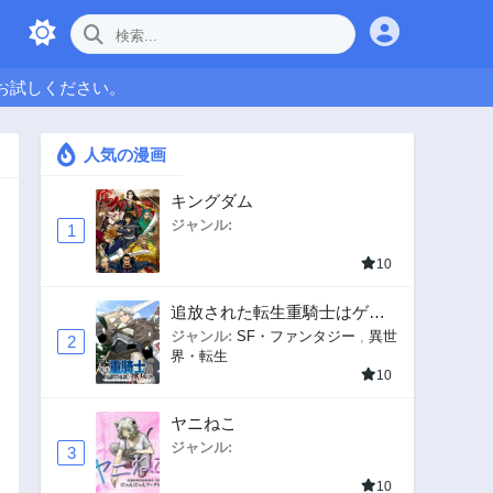
お試しください。
人気の漫画
キングダム
ジャンル:
1
10
追放された転生重騎士はゲー
ム知識で無双する
ジャンル:
SF・ファンタジー
,
異世
2
界・転生
10
ヤニねこ
ジャンル:
3
10