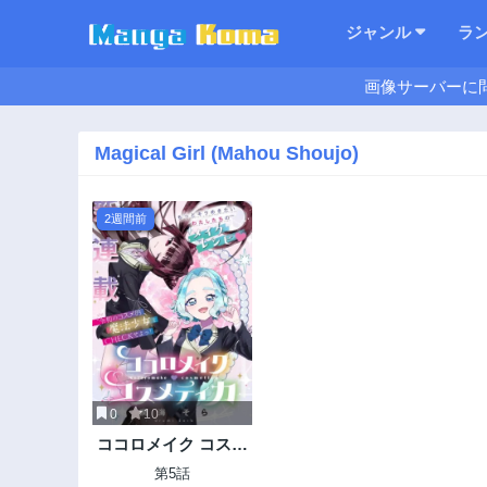
ジャンル
ラ
画像サーバーに
Magical Girl (Mahou Shoujo)
2週間前
0
10
ココロメイク コスメ
ティカ
第5話