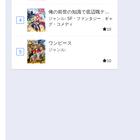
俺の前世の知識で底辺職テイ
マーが上級職になってしまい
ジャンル:
SF・ファンタジー
,
ギャ
4
グ・コメディ
そうな件
10
ワンピース
ジャンル:
5
10