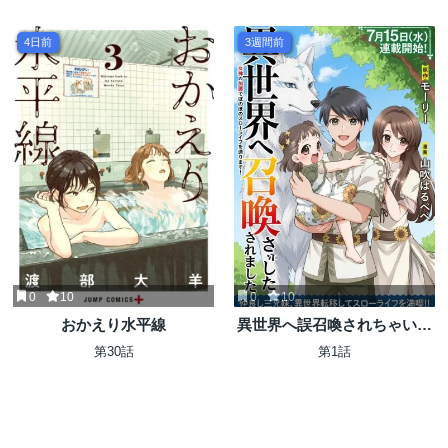
4日前
3週間前
0
10
0
10
おかえり水平線
異世界へ誤召喚されちゃいま
した 女神の加護でほのぼのス
第30話
第1話
ローライフ送ります