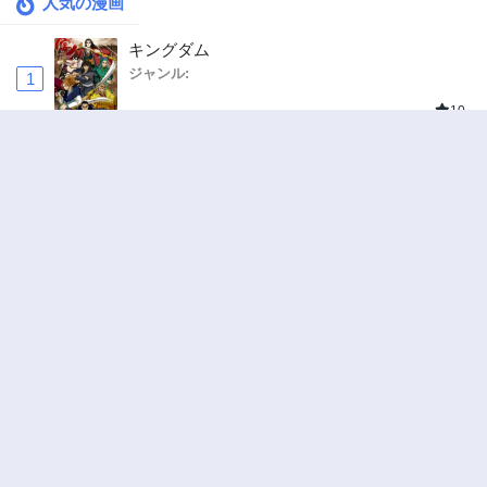
人気の漫画
キングダム
ジャンル:
1
10
追放された転生重騎士はゲーム知識で無双する
ジャンル:
SF・ファンタジー
,
異世界・転生
2
10
異世界ラブホテル こちらのお部屋はハーレム
です
ジャンル:
Harem
,
Ecchi
3
10
ハンター×ハンター
ジャンル:
アクション
,
ドラマ
4
10