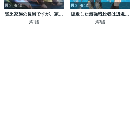
0
10
0
10
貧乏家族の長男ですが、家族
隠退した最強暗殺者は辺境の
のために頑張ってたら魔法の
島で静かに暮らしたい
第1話
第3話
才能が覚醒しました