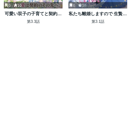
0
10
0
10
可愛い双子の子育てと契約妻
私たち離婚しますので 生贄令
は今日で終了予定です
嬢と冷酷軍人の完璧なる離婚
第3.3話
第3.1話
計画