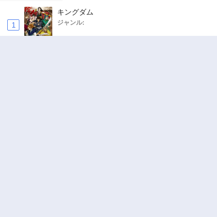
キングダム
ジャンル:
1
10
追放された転生重騎士はゲーム知識で無双する
ジャンル:
SF・ファンタジー
,
異世界・転生
2
10
お気楽領主の楽しい領地防衛 〜生産系魔術で
名もなき村を最強の城塞都市に〜
ジャンル:
3
10
ワンピース
ジャンル:
4
10
俺の前世の知識で底辺職テイマーが上級職にな