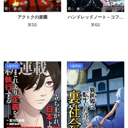
1
10
0
10
アクトクの楽園
ハンドレッドノート－コフィ
ンロビン－
第3話
第4話
1週間前
2週間前