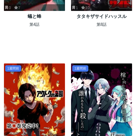
0
7
1
10
蟻と蜂
タタキザサイドハッスル
第4話
第8話
1週間前
1週間前