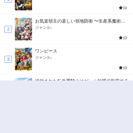
10
お気楽領主の楽しい領地防衛 〜生産系魔術で
名もなき村を最強の城塞都市に〜
ジャンル:
2
10
ワンピース
ジャンル:
3
10
追放された転生重騎士はゲーム知識で無双する
ジャンル:
SF・ファンタジー
,
異世界・転生
4
10
俺の前世の知識で底辺職テイマーが上級職にな
ってしまいそうな件
ジャンル:
SF・ファンタジー
,
ギャグ・コメディ
5
10