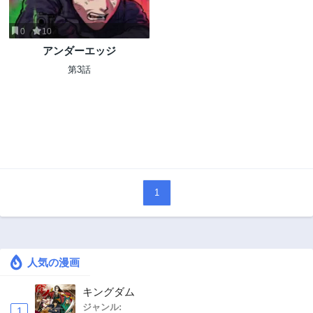
0
10
アンダーエッジ
第3話
1
人気の漫画
キングダム
ジャンル:
1