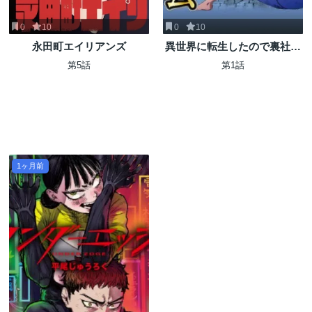
0
10
0
10
永田町エイリアンズ
異世界に転生したので裏社会
から支配する
第5話
第1話
1ヶ月前