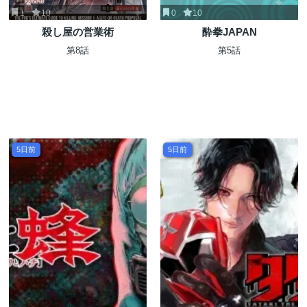
1
10
0
10
殺し屋の営業術
酔拳JAPAN
第8話
第5話
5日前
5日前