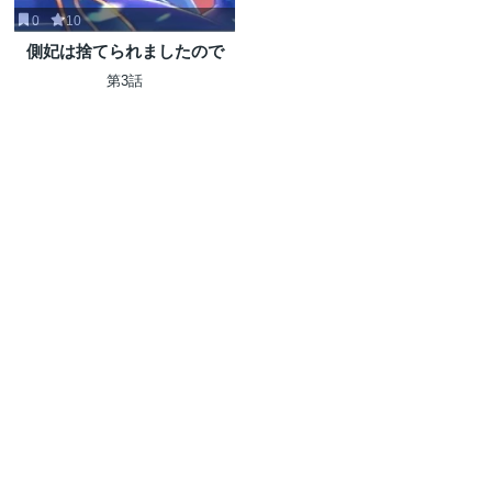
0
10
側妃は捨てられましたので
第3話