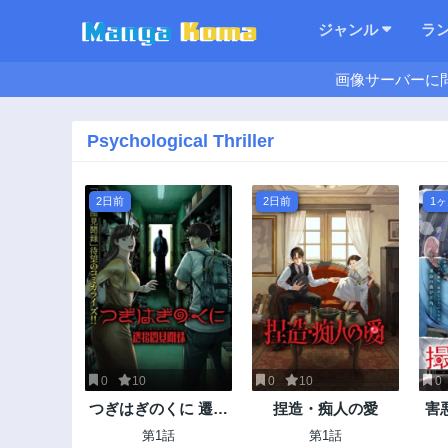
ジャンル
ラ
画像サーバーに
Psychological Thriller
2日前
2日前
1
0
10
0
10
0
つぎはぎのくに 遷移
捏造・痴人の愛
害
圏見聞録
れ
第1話
第1話