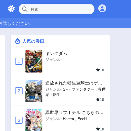
お試しください。
人気の漫画
キングダム
ジャンル:
1
10
追放された転生重騎士はゲー
ム知識で無双する
ジャンル:
SF・ファンタジー
,
異世
2
界・転生
10
異世界ラブホテル こちらのお
部屋はハーレムです
ジャンル:
Harem
,
Ecchi
3
10