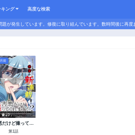
ンキング
高度な検索
問題が発生しています。修復に取り組んでいます。数時間後に再度
ヶ月前
10
悪だけど撮ってく
ますか?～バズ中毒
第1話