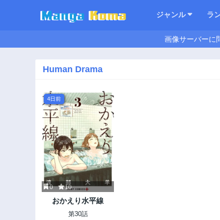
ジャンル
ラ
画像サーバーに
Human Drama
4日前
0
10
おかえり水平線
第30話