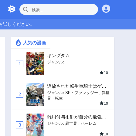
お試しください。
人気の漫画
キングダム
ジャンル:
1
10
追放された転生重騎士はゲー
ム知識で無双する
ジャンル:
SF・ファンタジー
,
異世
2
界・転生
10
雑用付与術師が自分の最強に
気付くまで
ジャンル:
異世界
,
ハーレム
3
10