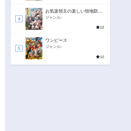
お気楽領主の楽しい領地防衛
〜生産系魔術で名もなき村を
ジャンル:
4
最強の城塞都市に〜
10
ワンピース
ジャンル:
5
10