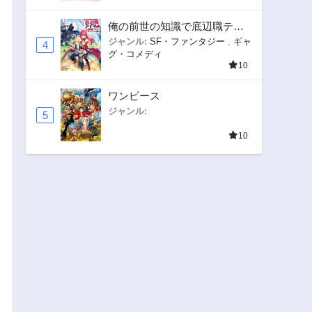
俺の前世の知識で底辺職テイ
マーが上級職になってしまい
ジャンル:
SF・ファンタジー
,
ギャ
4
グ・コメディ
そうな件
10
ワンピース
ジャンル:
5
10