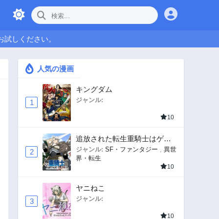
お試しください。
人気の漫画
キングダム
ジャンル:
1
10
追放された転生重騎士はゲー
ム知識で無双する
ジャンル:
SF・ファンタジー
,
異世
2
界・転生
10
ヤニねこ
ジャンル:
3
10