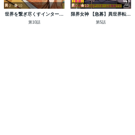
0
10
0
10
世界を繋ぎ尽くすインターネ
限界女神 【急募】異世界転生
ット巫女
窓口はアットホームな職場で
第10話
第5話
す