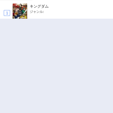
キングダム
ジャンル:
1
10
追放された転生重騎士はゲーム知識で無双する
ジャンル:
SF・ファンタジー
,
異世界・転生
2
10
俺の前世の知識で底辺職テイマーが上級職にな
ってしまいそうな件
ジャンル:
SF・ファンタジー
,
ギャグ・コメディ
3
10
ワンピース
ジャンル:
4
10
ハードワーカー中田