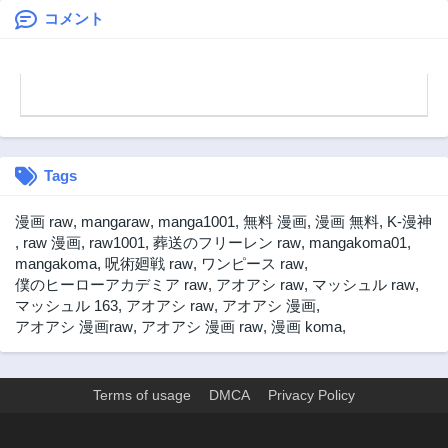
象の過去トラウマ
コメント
第384話
第383話
を一掃しちゃって
2年前
2年前
たみたいです THE
第382話
第381話
COMIC
2年前
2年前
第380話
第379話
2年前
2年前
Tags
第378話
第377話
2年前
2年前
漫画 raw
,
mangaraw
,
manga1001
,
無料 漫画
,
漫画 無料
,
K-漫神
第376話
第375話
,
raw 漫画
,
raw1001
,
葬送のフリーレン raw
,
mangakoma01
,
2年前
2年前
mangakoma
,
呪術廻戦 raw
,
ワンピース raw
,
僕のヒーローアカデミア raw
,
アオアシ raw
,
マッシュル raw
,
第374話
第373話
マッシュル 163
,
アオアシ raw
,
アオアシ 漫画
,
2年前
2年前
アオアシ 漫画raw
,
アオアシ 漫画 raw
,
漫画 koma
,
第372話
第371話
2年前
2年前
第370話
第369話
Terms of usage
DMCA
Privacy Policy
2年前
2年前
第368話
第367話