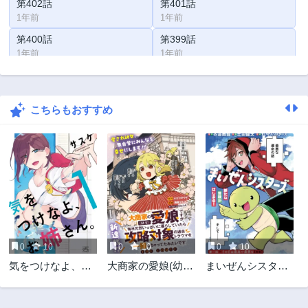
第402話
第401話
1年前
1年前
第400話
第399話
1年前
1年前
第398話
第397話
1年前
2年前
こちらもおすすめ
第396話
第395話
2年前
2年前
第394話
第393話
2年前
2年前
第392話
第391話
2年前
2年前
第390話
第389話
2年前
2年前
0
10
0
10
0
10
第388話
第387話
気をつけなよ、お
大商家の愛娘(幼
まいぜんシスター
2年前
2年前
姉さん。
女)ですが、毎日元
ズの冒険 ～物ノ怪
第386話
第385話
気いっぱいに暮ら
神社とたまゆらの
2年前
2年前
していたら攻略対
姫～