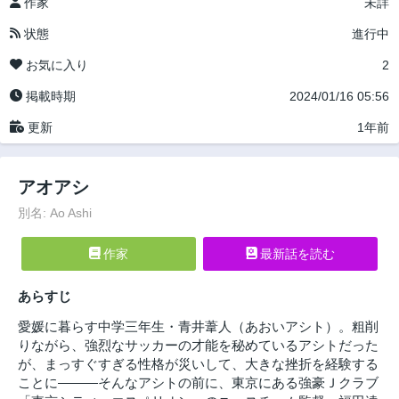
作家
未詳
状態
進行中
お気に入り
2
掲載時期
2024/01/16 05:56
更新
1年前
アオアシ
別名: Ao Ashi
作家
最新話を読む
あらすじ
愛媛に暮らす中学三年生・青井葦人（あおいアシト）。粗削
りながら、強烈なサッカーの才能を秘めているアシトだった
が、まっすぐすぎる性格が災いして、大きな挫折を経験する
ことに―――そんなアシトの前に、東京にある強豪Ｊクラブ