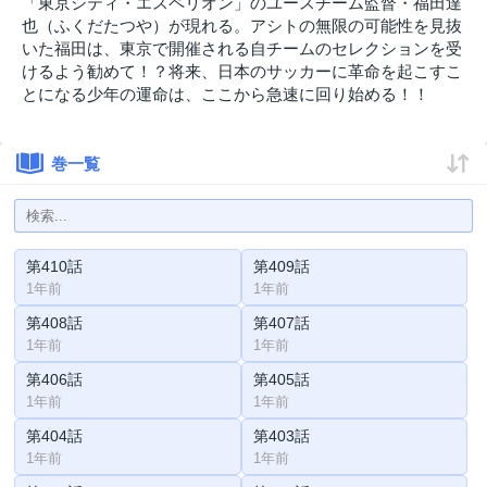
「東京シティ・エスペリオン」のユースチーム監督・福田達
也（ふくだたつや）が現れる。アシトの無限の可能性を見抜
いた福田は、東京で開催される自チームのセレクションを受
けるよう勧めて！？将来、日本のサッカーに革命を起こすこ
とになる少年の運命は、ここから急速に回り始める！！
巻一覧
第410話
第409話
1年前
1年前
第408話
第407話
1年前
1年前
第406話
第405話
1年前
1年前
第404話
第403話
1年前
1年前