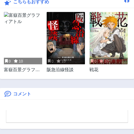
こちらもおすすめ
0
10
0
10
0
10
富嶽百景グラフィ
阪急沿線怪談
戦花
アトル
コメント