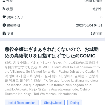
作家
Uriko Urikita
状態
進行中
お気に入り
0
掲載時期
2026/06/04 04:51
更新
1週間前
悪役令嬢にざまぁされたくないので、お城勤
めの高給取りを目指すはずでした@COMIC
別名: 悪役令嬢にざまぁされたくないので、お城勤めの高給取り
を目指すはずでした@COMIC, I Didn't Want to Get "Zamaa'd" by
the Villainess, So I Aimed for a High-Paying Job at the Castle, 악
역 영애에게 참교육 당하고 싶지 않아서, 성에서 일하는 고연봉자
를 목표로 할 예정이었습니다, No quería que la villana me diera
una lección, así que apunté a un trabajo bien pagado en el
castillo,Akuyaku Reijo Ni Zama Asaretakunainode, Oshiro
Tsutome No Kokyu Tori Wo Mezasu Hazudeshita
Isekai Reincarnation
Shoujo/Josei
Doting