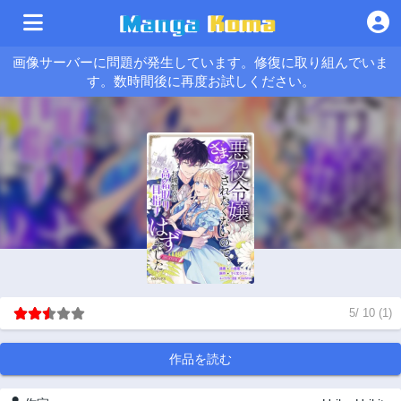
画像サーバーに問題が発生しています。修復に取り組んでいま
す。数時間後に再度お試しください。
5
/
10
(
1
)
作品を読む