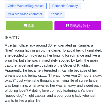
Office Worker/Regression
Romantic Comedy
Villainess/Mob-character
Yandere
作家
最新話を読む
あらすじ
A certain office lady around 30 reincarnated as Kamille, a
"filler" young lady in an otome game. To avoid being humiliated,
she decided to throw away her longing for romance and live a
plain life, but she was immediately spotted by Lefit, the main
capture target and next captain of the Order of Knights.
Apparently, he became interested in Kamille because of her
un-aristocratic behavior...... "I'll watch over you 24 hours a day,
okay?" Just when she thought a terrifying life of surveillance
was beginning, what awaited her was a heavy and sweet path
of doting love!? A doting love comedy featuring a Yandere
"puppy-dog" knight captain and a poor young lady who just
wants to live a plain life!