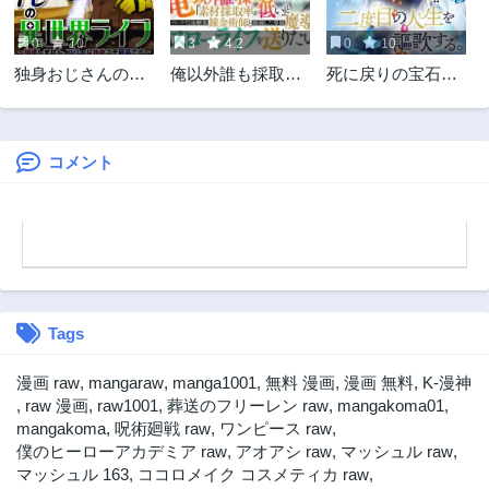
0
10
3
4.2
0
10
独身おじさんの異
俺以外誰も採取で
死に戻りの宝石姫
世界ライフ～結婚
きない素材なのに
は、二度目の人生
しません、フリー
「素材採取率が低
を謳歌する。
な独身こそ最高で
い」とパワハラす
す～
る幼馴染錬金術師
コメント
と絶縁した専属魔
導士、辺境の町で
スローライフを送
りたい。
Tags
漫画 raw
,
mangaraw
,
manga1001
,
無料 漫画
,
漫画 無料
,
K-漫神
,
raw 漫画
,
raw1001
,
葬送のフリーレン raw
,
mangakoma01
,
mangakoma
,
呪術廻戦 raw
,
ワンピース raw
,
僕のヒーローアカデミア raw
,
アオアシ raw
,
マッシュル raw
,
マッシュル 163
,
ココロメイク コスメティカ raw
,