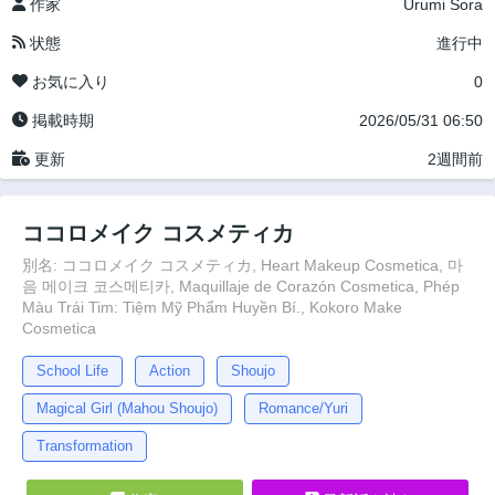
作家
Urumi Sora
状態
進行中
お気に入り
0
掲載時期
2026/05/31 06:50
更新
2週間前
ココロメイク コスメティカ
別名: ココロメイク コスメティカ, Heart Makeup Cosmetica, 마
음 메이크 코스메티카, Maquillaje de Corazón Cosmetica, Phép
Màu Trái Tim: Tiệm Mỹ Phẩm Huyền Bí., Kokoro Make
Cosmetica
School Life
Action
Shoujo
Magical Girl (Mahou Shoujo)
Romance/Yuri
Transformation