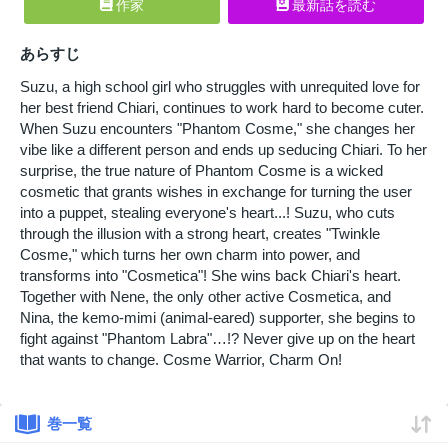
作家
最新話を読む
あらすじ
Suzu, a high school girl who struggles with unrequited love for
her best friend Chiari, continues to work hard to become cuter.
When Suzu encounters "Phantom Cosme," she changes her
vibe like a different person and ends up seducing Chiari. To her
surprise, the true nature of Phantom Cosme is a wicked
cosmetic that grants wishes in exchange for turning the user
into a puppet, stealing everyone's heart...! Suzu, who cuts
through the illusion with a strong heart, creates "Twinkle
Cosme," which turns her own charm into power, and
transforms into "Cosmetica"! She wins back Chiari's heart.
Together with Nene, the only other active Cosmetica, and
Nina, the kemo-mimi (animal-eared) supporter, she begins to
fight against "Phantom Labra"…!? Never give up on the heart
that wants to change. Cosme Warrior, Charm On!
巻一覧